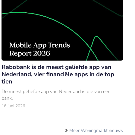
Rabobank is de meest geliefde app van
Nederland, vier financiële apps in de top
tien
De meest geliefde app van Nederland is die van een
bank.
16 juni 2026
Meer Woningmarkt nieuws