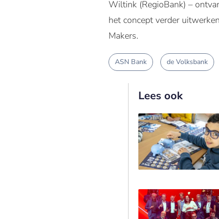
Wiltink (RegioBank) – ontvan
het concept verder uitwerke
Makers.
ASN Bank
de Volksbank
Lees ook