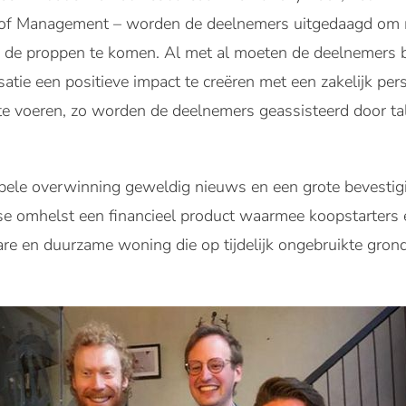
 of Management – worden de deelnemers uitgedaagd om 
p de proppen te komen. Al met al moeten de deelnemers b
atie een positieve impact te creëren met een zakelijk pers
t te voeren, zo worden de deelnemers geassisteerd door ta
le overwinning geweldig nieuws en een grote bevestigi
se omhelst een financieel product waarmee koopstarters
re en duurzame woning die op tijdelijk ongebruikte gron