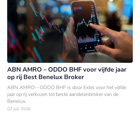
ABN AMRO – ODDO BHF voor vijfde jaar
op rij Best Benelux Broker
ABN AMRO – ODDO BHF is door Extel voor het vijfde
jaar op rij verkozen tot beste aandelenbroker van de
Benelux.
02 juli 2026