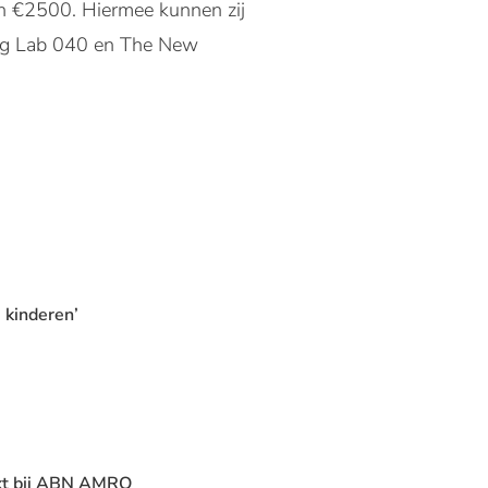
van €2500. Hiermee kunnen zij
ving Lab 040 en The New
 kinderen’
rkt bij ABN AMRO