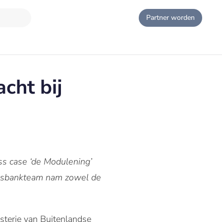
Partner worden
cht bij
s case ‘de Modulening’
Volksbankteam nam zowel de
.
isterie van Buitenlandse