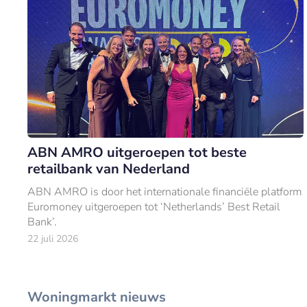
ABN AMRO uitgeroepen tot beste
retailbank van Nederland
ABN AMRO is door het internationale financiële platform
Euromoney uitgeroepen tot ‘Netherlands’ Best Retail
Bank’.
22 juli 2026
Woningmarkt nieuws