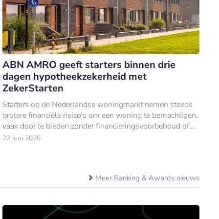
ABN AMRO geeft starters binnen drie
dagen hypotheekzekerheid met
ZekerStarten
Starters op de Nederlandse woningmarkt nemen steeds
grotere financiële risico’s om een woning te bemachtigen,
vaak door te bieden zonder financieringsvoorbehoud of
bouwkundige keuring.
22 juni 2026
Meer Ranking & Awards nieuws