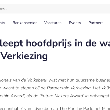
ken…
sts
Bankensector
Vacatures
Events
Partners
eept hoofdprijs in de wa
 Verkiezing
ionals van de Volksbank wist met hun duurzame busines
 de wacht te slepen bij de Partnership Verkiezing. Het 
rship Award’, als de ‘Future Makers Award’ in ontvangst
een initiatief van adviesbureau The Punchy Pack, het Min