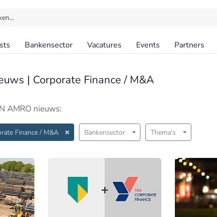
ken…
sts
Bankensector
Vacatures
Events
Partners
euws | Corporate Finance / M&A
BN AMRO nieuws:
rate Finance / M&A
Bankensector
Thema's