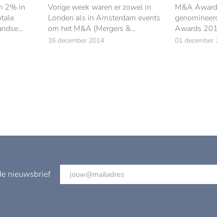
n 2% in
Vorige week waren er zowel in
M&A Awards
otale
Londen als in Amsterdam events
genomineer
andse
om het M&A (Mergers &
Awards 201
Acquisitions) jaar af te sluiten.
In totaal zi
16 december 2014
01 december 
gelopen
Op beide events viel ABN
professiona
 naar
AMRO in de prijzen.
de Best You
2014.
de nieuwsbrief