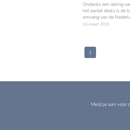
Ondanks een daling va
het aantal deals is de t
omvang van de Nederl
mid-market fusies en
24 maart 2015
overnamemarket het af
jaar met 11% gestegen
6,6% miljard.
1
Meld je aan voor 