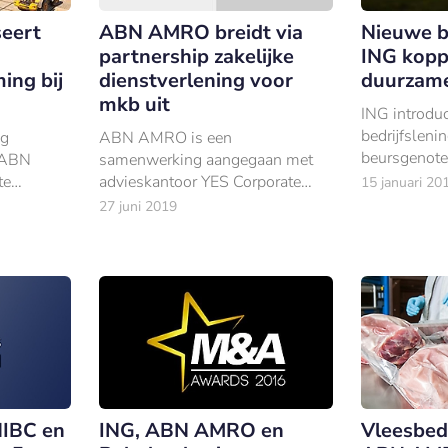
eert
ABN AMRO breidt via
Nieuwe be
partnership zakelijke
ING kopp
ing bij
dienstverlening voor
duurzame
mkb uit
ING introduc
bedrijfslenin
ng
ABN AMRO is een
beursgenote
 ABN
samenwerking aangegaan met
onderneming
te
advieskantoor YES Corporate
15 januari 20
hoogte van d
 van Van
Finance.
27 juni 2019
naargelang h
behalen van
ur van
duurzaamhe
NIBC en
ING, ABN AMRO en
Vleesbedr