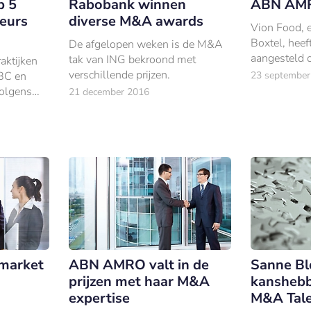
p 5
Rabobank winnen
ABN AMRO
eurs
diverse M&A awards
Vion Food, e
Boxtel, he
De afgelopen weken is de M&A
aangesteld 
tak van ING bekroond met
aktijken
op welke man
verschillende prijzen.
IBC en
23 september
beste aan fi
olgens
21 december 2016
komen.
ot de vijf
van
-market
ABN AMRO valt in de
Sanne B
prijzen met haar M&A
kanshebb
expertise
M&A Tal