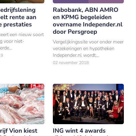
drijfslening
Rabobank, ABN AMRO
elt rente aan
en KPMG begeleiden
 prestaties
overname Independer.nl
door Persgroep
eert een nieuw soort
g voor niet-
Vergelijkingssite voor onder meer
erde
verzekeringen en hypotheken
en, waarbij de
Independer.nl wordt
19
e rente varieert al
overgenomen door mediabedrijf
02 november 2018
et wel of niet
De Persgroep.
 vooraf gestelde
id
ijf Vion kiest
ING wint 4 awards