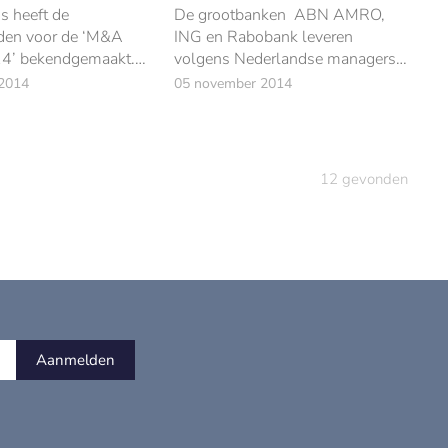
 heeft de
De grootbanken ABN AMRO,
den voor de ‘M&A
ING en Rabobank leveren
4’ bekendgemaakt.
volgens Nederlandse managers
jn 12 young
de beste corporate finance
2014
05 november 2014
ls genomineerd voor
dienstverlening van het land.
ng Talent Award
12
gevonden
Aanmelden