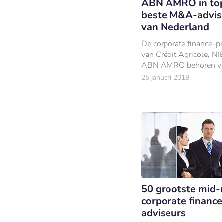
ABN AMRO in to
beste M&A-advis
van Nederland
De corporate finance-pr
van Crédit Agricole, N
ABN AMRO behoren v
Nederlandse managers t
25 januari 2018
beste M&A-praktijken 
Nederland.
50 grootste mid
corporate finance
adviseurs