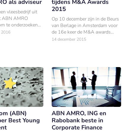
 als adviseur
tijdens M&A Awards
2015
en vleesbedrijf uit
eft ABN AMRO
Op 10 december zijn in de Beurs
om te onderzoeken
van Berlage in Amsterdam voor
ier het bedrijf het
de 16e keer de M&A awards
 2016
nanciering kan
uitgereikt.
14 december 2015
lom (ABN)
ABN AMRO, ING en
er Best Young
Rabobank beste in
ent
Corporate Finance