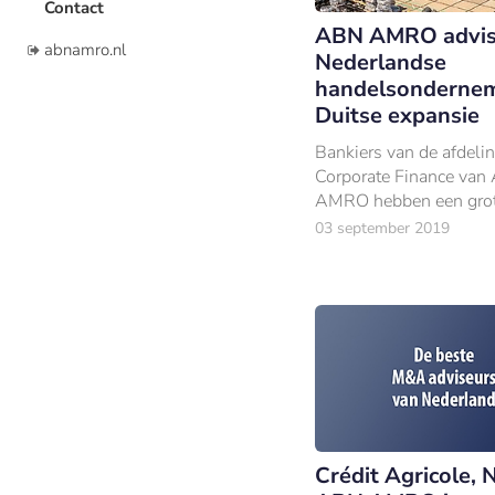
Contact
ABN AMRO advis
abnamro.nl
Nederlandse
handelsondernem
Duitse expansie
Bankiers van de afdeli
Corporate Finance van
AMRO hebben een gro
overnamedeal begeleid
03 september 2019
Leeuwen Buizen, een
Nederlandse distribute
stalen buizen en
buistoepassingen.
Crédit Agricole, 