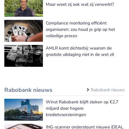
Meer Risk & Compliance nieuws
Maar weet zij ook wat zij verwerkt?
Compliance monitoring efficiënt
organiseren: zou houd je grip op het
volledige proces
AMLR komt dichterbij: waarom de
grootste uitdaging niet in de wet zit
Rabobank nieuws
Rabobank nieuws
Winst Rabobank blijft steken op €2,7
miljard door hogere
kredietvoorzieningen
ING-scanner ondersteunt nieuwe iDEAL