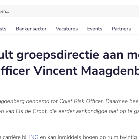
ken…
sts
Bankensector
Vacatures
Events
Partners
lt groepsdirectie aan m
Officer Vincent Maagden
l
gdenberg benoemd tot Chief Risk Officer. Daarmee heef
 van Els de Groot, die eerder aankondigde niet op te 
carrière bij
ING
en kan inmiddels bogen op ruim twintig j