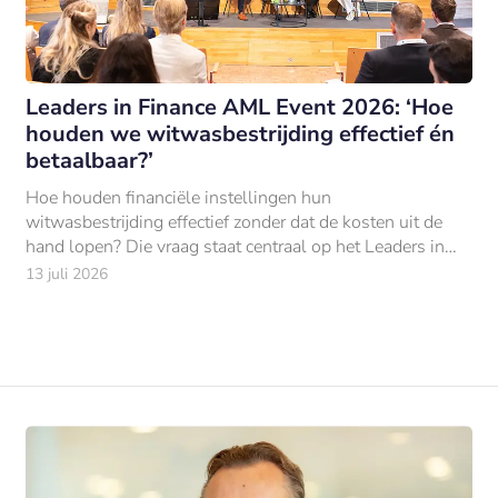
Leaders in Finance AML Event 2026: ‘Hoe
houden we witwasbestrijding effectief én
betaalbaar?’
Hoe houden financiële instellingen hun
witwasbestrijding effectief zonder dat de kosten uit de
hand lopen? Die vraag staat centraal op het Leaders in
Finance AML Event 2026, dat op donderdag 1 oktober
13 juli 2026
plaatsvindt.