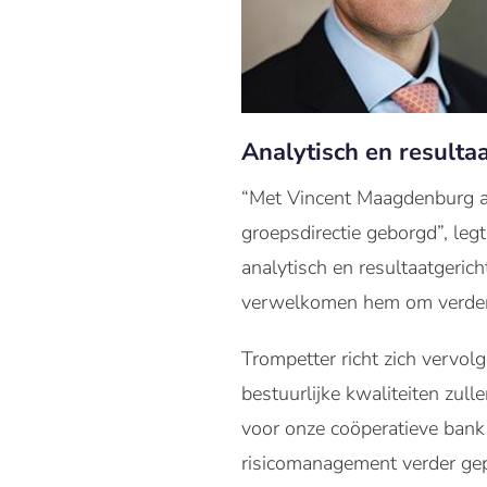
Analytisch en resulta
“Met Vincent Maagdenburg al
groepsdirectie geborgd”, leg
analytisch en resultaatgeri
verwelkomen hem om verder t
Trompetter richt zich vervol
bestuurlijke kwaliteiten zul
voor onze coöperatieve bank 
risicomanagement verder gep