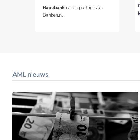
een
met nieuwe Agentic
Rabobank
is een partner van
financieringsvraagstuk
Hub
Banken.nl
is
AML nieuws