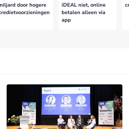
miljard door hogere
iDEAL niet, online
c
kredietvoorzieningen
betalen alleen via
app