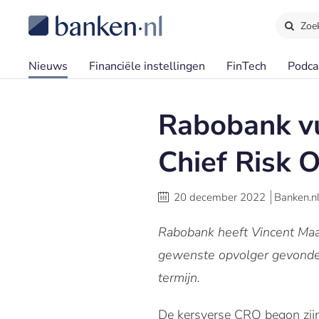
Zoe
Nieuws
Financiële instellingen
FinTech
Podca
Rabobank vu
Chief Risk 
20 december 2022
Banken.n
Rabobank heeft Vincent Maa
gewenste opvolger gevonden
termijn.
De kersverse CRO begon zijn 