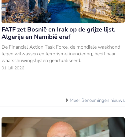
FATF zet Bosnië en Irak op de grijze lijst,
Algerije en Namibië eraf
De Financial Action Task Force, de mondiale waakhond
tegen witwassen en terrorismefinanciering, heeft haar
waarschuwingslijsten geactualiseerd.
01 juli 2026
Meer Benoemingen nieuws