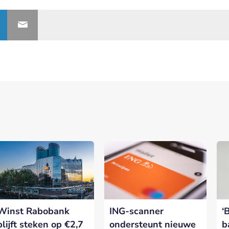
Winst Rabobank
ING-scanner
‘
blijft steken op €2,7
ondersteunt nieuwe
b