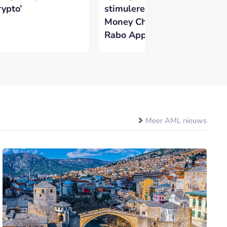
rypto’
stimuleren met
kr
Money Challenges in
di
Rabo App
id
Meer AML nieuws