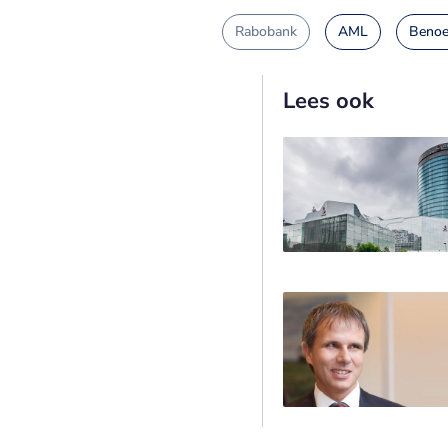
Rabobank
AML
Beno
Lees ook