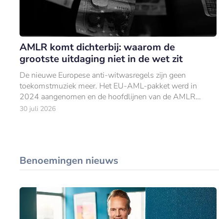
AMLR komt dichterbij: waarom de
grootste uitdaging niet in de wet zit
De nieuwe Europese anti-witwasregels zijn geen
toekomstmuziek meer. Het EU-AML-pakket werd in
2024 aangenomen en de hoofdlijnen van de AMLR
liggen vast.
30 juli 2026
Benoemingen nieuws