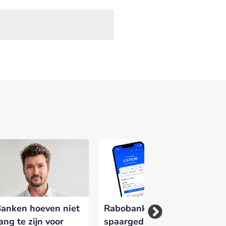
Banken hoeven niet
Rabobank wil
Fo
ang te zijn voor
spaargedrag
Ve