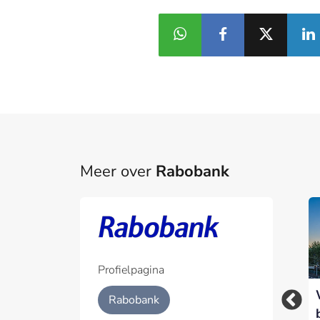
Meer over
Rabobank
Profielpagina
Waarom
Rabobank versnelt
Rabobank
voedselzekerheid
inzet van AI-agents