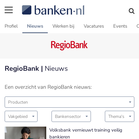
Profiel
Nieuws
Werken bij
Vacatures
Events
C
RegioBank |
Nieuws
Een overzicht van RegioBank nieuws:
Producten
Vakgebied
Bankensector
Thema's
Volksbank vernieuwt training veilig
bankieren