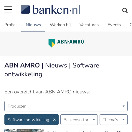
Profiel
Nieuws
Werken bij
Vacatures
Events
C
ABN AMRO |
Nieuws | Software
ontwikkeling
Een overzicht van ABN AMRO nieuws:
Producten
Software ontwikkeling
Bankensector
Thema's