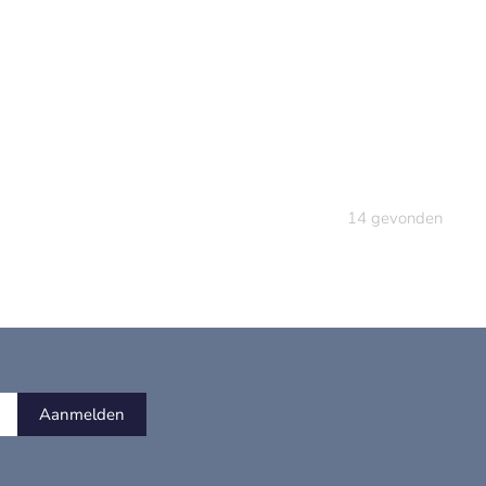
14
gevonden
Aanmelden