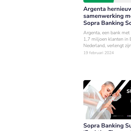
Argenta hernieu
samenwerking m
Sopra Banking S
Argenta, een bank met
1,7 miljoen klanten in 
Nederland, verlengt zij
samenwerking met Sop
19 februari 2024
Banking Software uit en
deze uit.
Sopra Banking S