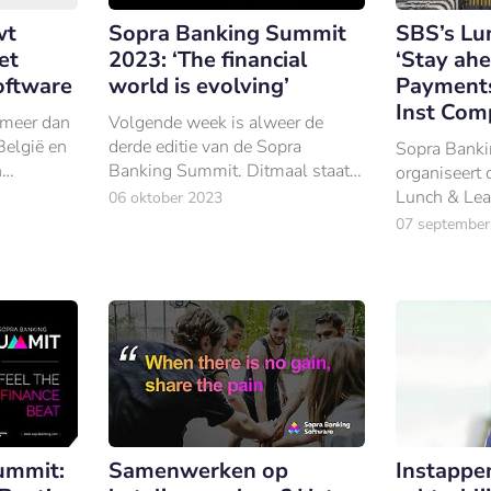
wt
Sopra Banking Summit
SBS’s Lu
et
2023: ‘The financial
‘Stay ahe
oftware
world is evolving’
Payments
Inst Com
 meer dan
Volgende week is alweer de
België en
derde editie van de Sopra
Sopra Banki
n
Banking Summit. Ditmaal staat
organiseert
ra
de altijd evoluerende financiële
Lunch & Lear
06 oktober 2023
 breidt
sector centraal.
Payments.
07 september
ummit:
Samenwerken op
Instappe