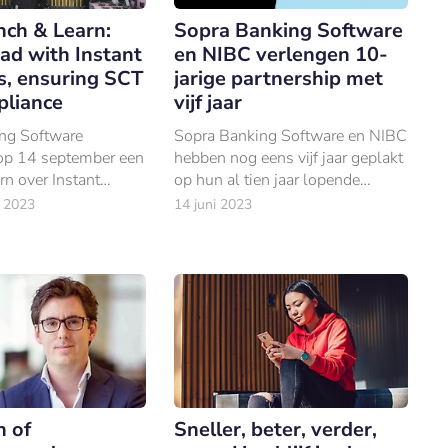
nch & Learn:
Sopra Banking Software
ad with Instant
en NIBC verlengen 10-
, ensuring SCT
jarige partnership met
pliance
vijf jaar
ng Software
Sopra Banking Software en NIBC
 op 14 september een
hebben nog eens vijf jaar geplakt
n over Instant
op hun al tien jaar lopende
samenwerking.
 2023
14 juni 2023
n of
Sneller, beter, verder,