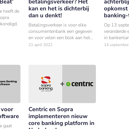
 Beat’
betalingsverkeer? Het
achterbli
kan en het is dichterbij
opkomst 
e heeft de
dan u denkt!
banking-
Sopra
kondigd.
Betalingsverkeer is voor elke
Op 13 sept
consumentenbank een gegeven
veranderde e
en voor velen een blok aan het
in bankenla
been.
de tradition
21 april 2022
14 september
verplicht om
daarvoor to
klantgegeve
 voor
Centric en Sopra
oftware
implementeren nieuw
core banking platform in
e gaat