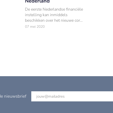
Nederland
g
De eerste Nederlandse financiële
instelling kan inmiddels
beschikken over het nieuwe core
banking systeem van Sopra
07 mei 2020
Banking Software.
de nieuwsbrief