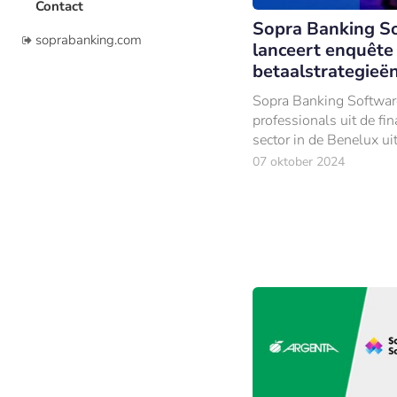
Contact
Sopra Banking S
soprabanking.com
lanceert enquête
betaalstrategieë
Sopra Banking Softwar
professionals uit de fin
sector in de Benelux ui
enquête gericht op de 
07 oktober 2024
van betalingen in de
bankensector.