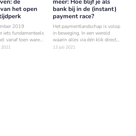
jven: de
meer: Hoe blijf je als
van het open
bank bij in de (instant)
tijdperk
payment race?
ember 2019
Het paymentlandschap is volop
r iets fundamenteels
in beweging. In een wereld
nd: vanaf toen waren
waarin alles via één klik direct
eel gesloten banken
verkrijgbaar is, verwachten
 2021
13 juli 2021
 – mits de klant
consumenten dat al hun
estemming geeft –
betalingen binnen luttele
ns te delen
seconden worden uitgevoerd.