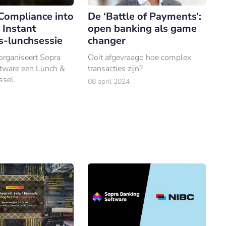
Compliance into
De ‘Battle of Payments’:
: Instant
open banking als game
-lunchsessie
changer
organiseert Sopra
Ooit afgevraagd hoe complex
tware een Lunch &
transacties zijn?
ssel.
08 april 2024