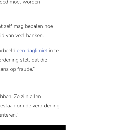
 goed moet worden
nt zelf mag bepalen hoe
eid van veel banken.
oorbeeld
een daglimiet
in te
rdening stelt dat die
ans op fraude.”
ben. Ze zijn allen
 bestaan om de verordening
enteren.”