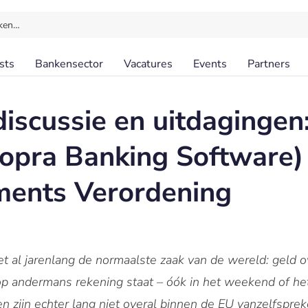
ken…
sts
Bankensector
Vacatures
Events
Partners
iscussie en uitdagingen:
opra Banking Software)
ments Verordening
et al jarenlang de normaalste zaak van de wereld: geld
op andermans rekening staat – óók in het weekend of het
en zijn echter lang niet overal binnen de EU vanzelfsprek