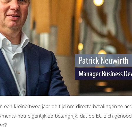
en een kleine twee jaar de tijd om directe betalingen te ac
ments nou eigenlijk zo belangrijk, dat de EU zich genoo
en?