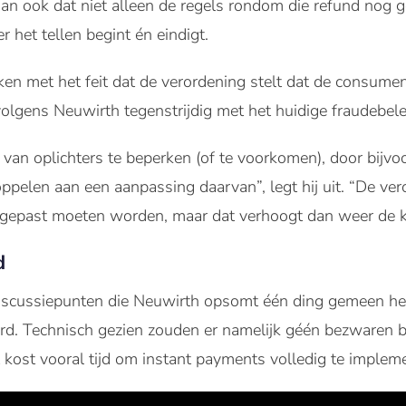
dan ook dat niet alleen de regels rondom die refund nog
het tellen begint én eindigt.
en met het feit dat de verordening stelt dat de consume
 volgens Neuwirth tegenstrijdig met het huidige fraudebel
van oplichters te beperken (of te voorkomen), door bijv
ppelen aan een aanpassing daarvan”, legt hij uit. “De vero
angepast moeten worden, maar dat verhoogt dan weer de k
d
 discussiepunten die Neuwirth opsomt één ding gemeen heb
aard. Technisch gezien zouden er namelijk géén bezwaren
t kost vooral tijd om instant payments volledig te implem