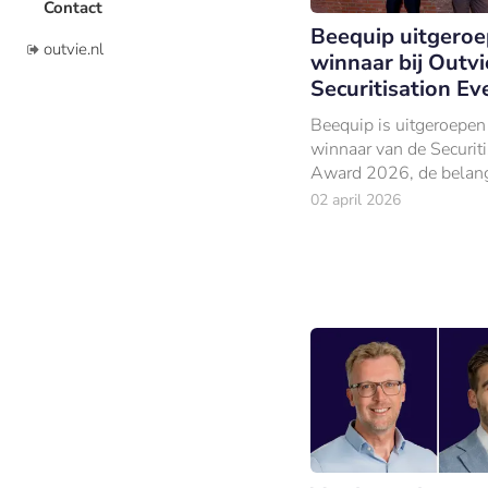
Contact
Beequip uitgeroe
outvie.nl
winnaar bij Outvi
Securitisation Ev
Beequip is uitgeroepen 
winnaar van de Securiti
Award 2026, de belang
publieksprijs binnen de
02 april 2026
Nederlandse securitisa