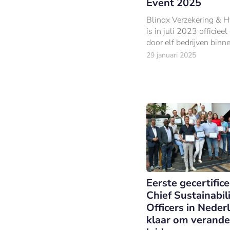
Event 2025
Blinqx Verzekering & 
is in juli 2023 officiee
door elf bedrijven binn
financiële dienstverle
29 januari 2025
te voegen.
Eerste gecertific
Chief Sustainabil
Officers in Neder
klaar om verande