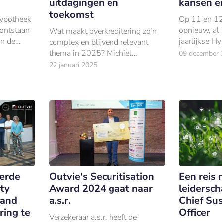
uitdagingen en
kansen e
toekomst
Hypotheek
Op 11 en 12
l ontstaan
opnieuw, al 
Wat maakt overkreditering zo’n
en de
jaarlijkse H
complex en blijvend relevant
ning samen
plaats in Utr
thema in 2025? Michiel
09 december 
Claassen, advocaat bij FIZ
22 januari 2025
advocaten en expert in financiële
toezichtregelgeving, beantwoord
deze vraag, tijdens het
eerde
Outvie's Securitisation
Een reis
ity
Award 2024 gaat naar
leidersch
land
a.s.r.
Chief Sus
ring te
Officer
Verzekeraar a.s.r. heeft de