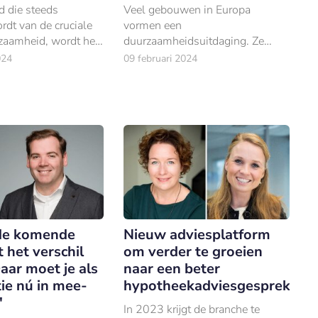
d die steeds
Veel gebouwen in Europa
dt van de cruciale
vormen een
zaamheid, wordt het
duurzaamheidsuitdaging. Ze
grijker voor bedrijven
verbruiken 40% van de energie
024
09 februari 2024
gaande verandering
in de Europese Unie en zijn
.
verantwoordelijk voor 36% van
de CO2-uitstoot, volgens de
Europese Commissie.
 de komende
Nieuw adviesplatform
t het verschil
om verder te groeien
aar moet je als
naar een beter
ie nú in mee-
hypotheekadviesgesprek
'
In 2023 krijgt de branche te