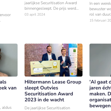
jaarlijkse Securitisation Award
In een werel
binnengesleept. De prijs werd
bewuster wor
uitgereikt tijdens het jaarlijkse
rol van duur
ervoor
03 april 2024
Securitisation Event van Outvie
steeds belan
15 februari 2
in het Barbizon Palace te
om een diep
anisaties
Amsterdam.
te omarmen
 hoe
werkelijk
 in de bes
als
Hiltermann Lease Group
'AI gaat
eek van
sleept Outvies
jaren éch
Securitisation Award
maken. D
2023 in de wacht
organisat
bewegen
, aldus
De jaarlijkse Securitisation