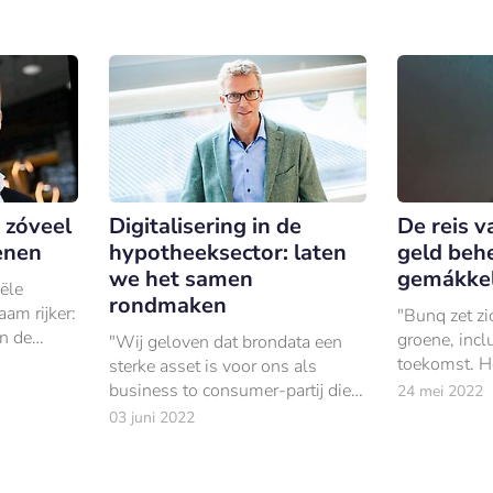
otheken
innovatie v
TAF.
ruari 2023
omgeving.
 zóveel
Digitalisering in de
De reis 
enen
hypotheeksector: laten
geld beh
we het samen
gemákkel
ële
rondmaken
am rijker:
"Bunq zet zi
n de
groene, incl
"Wij geloven dat brondata een
en van
toekomst. He
sterke asset is voor ons als
aangeduid,
het bieden 
business to consumer-partij die
24 mei 2022
e naam
alternatief.
zich richt op financieel advies.
03 juni 2022
de wereld gr
maken.