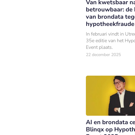
Van kwetsbaar n
betrouwbaar: de 
van brondata te
hypotheekfraude
In februari vindt in Utre
35e editie van het Hyp
Event plaats.
22 december 2025
AI en brondata ce
Blinqx op Hypot