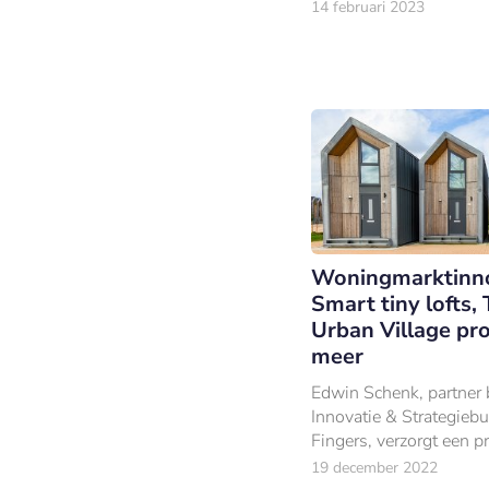
14 februari 2023
Woningmarktinno
Smart tiny lofts,
Urban Village pro
meer
Edwin Schenk, partner b
Innovatie & Strategiebu
Fingers, verzorgt een p
tijdens de avondsessie 
19 december 2022