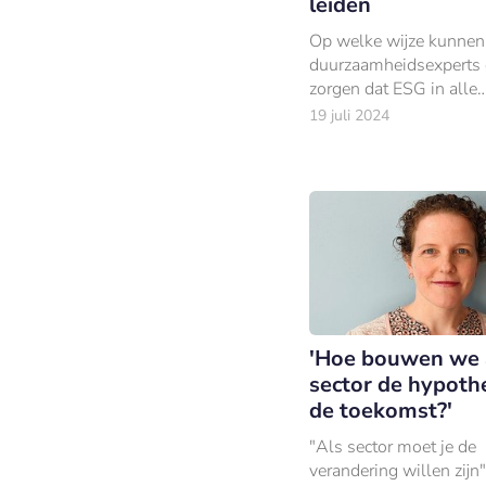
leiden
Op welke wijze kunnen
duurzaamheidsexperts 
zorgen dat ESG in alle
onderdelen van hun org
19 juli 2024
wordt geïntegreerd? En
zorgen zij dat ESG daad
voet aan de grond krijgt
'Hoe bouwen we 
sector de hypoth
de toekomst?'
"Als sector moet je de
verandering willen zijn"