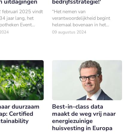
n uitdagingen
bedrijfsstrategie!'
 februari 2025 vindt
“Het nemen van
34 jaar lang, het
verantwoordelijkheid begint
ypotheken Event
helemaal bovenaan in het
echt.
bedrijf,” zegt Paul Schoenmakers,
2024
09 augustus 2024
docent bij de opleiding Certified
Chief Sustainability Officer van
Outvie.
 naar duurzaam
Best-in-class data
ap: Certified
maakt de weg vrij naar
tainability
energiezuinige
huisvesting in Europa