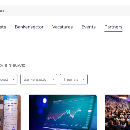
ken…
sts
Bankensector
Vacatures
Events
Partners
tvie nieuws:
bied
Bankensector
Thema's