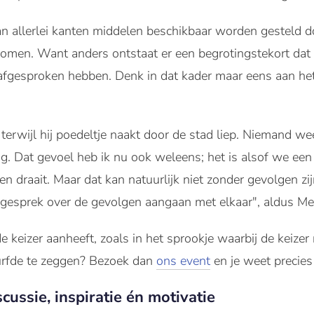
 aan allerlei kanten middelen beschikbaar worden gesteld d
men. Want anders ontstaat er een begrotingstekort dat n
afgesproken hebben. Denk in dat kader maar eens aan het
 terwijl hij poedeltje naakt door de stad liep. Niemand w
 zag. Dat gevoel heb ik nu ook weleens; het is alsof we e
n draait. Maar dat kan natuurlijk niet zonder gevolgen zi
gesprek over de gevolgen aangaan met elkaar", aldus Mei
 keizer aanheeft, zoals in het sprookje waarbij de keizer
urfde te zeggen? Bezoek dan
ons event
en je weet precies 
ussie, inspiratie én motivatie