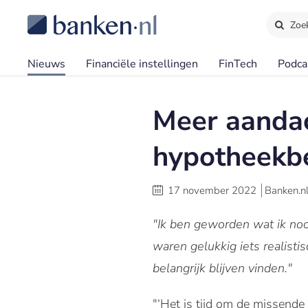
Zoe
Nieuws
Financiële instellingen
FinTech
Podca
Meer aandac
hypotheekb
17 november 2022
Banken.n
"Ik ben geworden wat ik nooi
waren gelukkig iets realisti
belangrijk blijven vinden."
"‘Het is tijd om de missende