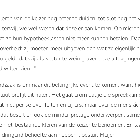
eren van de keizer nog beter te duiden, tot slot nog het
t, terwijl we wel weten dat deze er aan komen. Op micro
t ze hun hypotheeklasten niet meer kunnen betalen. Daa
overheid: zij moeten meer uitgeven dan wat ze eigenlijk
 geldt dat wij als sector te weinig over deze uitdagin
jd willen zien…"
noodzaak is om naar dit belangrijke event te komen, want 
uut profijt uit halen. Het gaat erom dat je die spreekkame
t niet per se over feiten en cijfers, maar over de mens ác
 dat beseft en ook de minder prettige onderwerpen, same
de niet-bestaande kleren van de keizer te benoemen. En la
o dringend behoefte aan hebben", besluit Meijer.