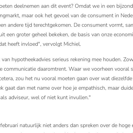
en deelnemen aan dit event? Omdat we in een bijzonder
ningmarkt, maar ook het gevoel van de consument in Neder
 een andere tijd terechtgekomen. De consument vormt, sam
it een groter geheel bekeken, de basis van onze economi
dat heeft invloed", vervolgt Michiel.
k van hypotheekadvies serieus rekening mee houden. Zowe
en je communicatie daaromtrent. Waar we voorheen vooral
cetera, zou het nu vooral moeten gaan over wat diezelfd
ek gaat dan met name over hoe je empathisch, maar duide
 als adviseur, wel of niet kunt invullen."
februari natuurlijk niet anders dan spreken over de hoge