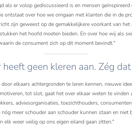
agd als er volop gediscussieerd is en mensen geïnspireer
ssie ontstaat over hoe we omgaan met klanten die in de 
ericht zijn geweest op de gemakkelijkere voorkant van he
stukken het hoofd moeten bieden. En over hoe wij als se
waarin de consument zich op dit moment bevindt."
r heeft geen kleren aan. Zég da
er, door elkaars achtergronden te leren kennen, nieuwe i
motiveren, tot slot, gaat het over elkaar weten te vinden
kkers, adviesorganisaties, toezichthouders, consumente
 nóg meer schouder aan schouder kunnen staan en niet bi
n elk weer veilig op ons eigen eiland gaan zitten."