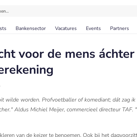
ken…
sts
Bankensector
Vacatures
Events
Partners
ht voor de mens áchter
erekening
l
t wilde worden. Profvoetballer of komediant; dát zag ik 
scher." Aldus Michiel Meijer, commercieel directeur TAF. "
 kleren van de keizer te benoemen. Ook bij het dagvoorzit