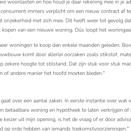
lbare woonlasten en hoe houd je daar rekening mee in je a
consument immers verplicht om een nieuw contract af te 
gt onzekerheid met zich mee. Dit heeft weer tot gevolg d
het kopen van een nieuwe woning. Dús loopt het woninga
l meer woningen te koop dan enkele maanden geleden. Bov
uwbouw komt door allerlei oorzaken zoals stikstof, mate
p zekere hoogte tot stilstand. Dat zijn stuk voor stuk m
n of andere manier het hoofd moeten bieden."
 gaat over een aantal zaken. In eerste instantie over wat
n betaalbare woning en hypotheek te laten verkrijgen of
e keizer uit mijn opening, is het de vraag of er door adv
ed op orde hebben van iemands toekomstvoorzieningen."