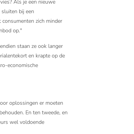
dvies? Als je een nieuwe
sluiten bij een
at consumenten zich minder
anbod op."
endien staan ze ook langer
rialentekort en krapte op de
acro-economische
 voor oplossingen er moeten
 behouden. En ten tweede, en
iseurs wel voldoende