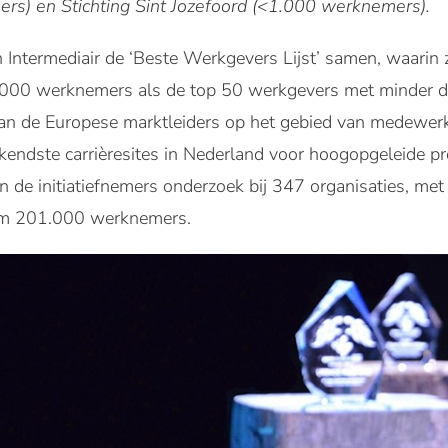
rs) en Stichting Sint Jozefoord (<1.000 werknemers).
 en Intermediair de ‘Beste Werkgevers Lijst’ samen, waari
.000 werknemers als de top 50 werkgevers met minder 
 van de Europese marktleiders op het gebied van medewer
ekendste carrièresites in Nederland voor hoogopgeleide p
de initiatiefnemers onderzoek bij 347 organisaties, met 
im 201.000 werknemers.