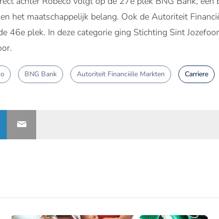
Direct achter Robeco volgt op de 27e plek BNG Bank, een b
 en het maatschappelijk belang. Ook de Autoriteit Financi
de 46e plek. In deze categorie ging Stichting Sint Jozefoor
or.
co
BNG Bank
Autoriteit Financiële Markten
Carriere