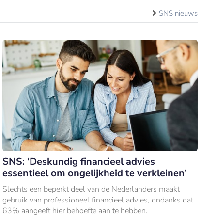
SNS nieuws
SNS: ‘Deskundig financieel advies
essentieel om ongelijkheid te verkleinen’
Slechts een beperkt deel van de Nederlanders maakt
gebruik van professioneel financieel advies, ondanks dat
63% aangeeft hier behoefte aan te hebben.