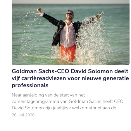
Goldman Sachs-CEO David Solomon deelt
vijf carrièreadviezen voor nieuwe generatie
professionals
Naar aanleiding van de start van het
zomerstageprogramma van Goldman Sachs heeft CEO
David Solomon zijn jaarlijkse welkomstbrief aan de
nieuwe lichting Europese stagiairs gepubliceerd.
26 juni 2026