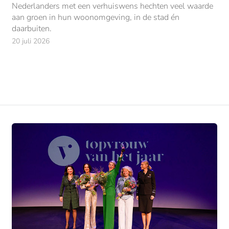
Nederlanders met een verhuiswens hechten veel waarde
aan groen in hun woonomgeving, in de stad én
daarbuiten.
20 juli 2026