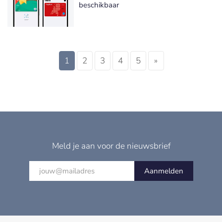
beschikbaar
1
2
3
4
5
»
Meld je aan voor de nieuwsbrief
Aanmelden