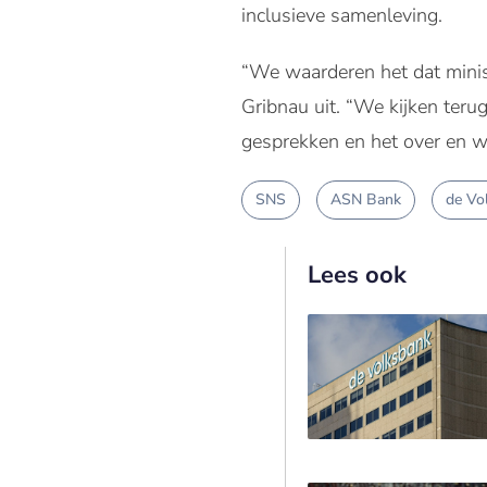
inclusieve samenleving.
“We waarderen het dat minist
Gribnau uit. “We kijken teru
gesprekken en het over en we
SNS
ASN Bank
de Vo
Lees ook