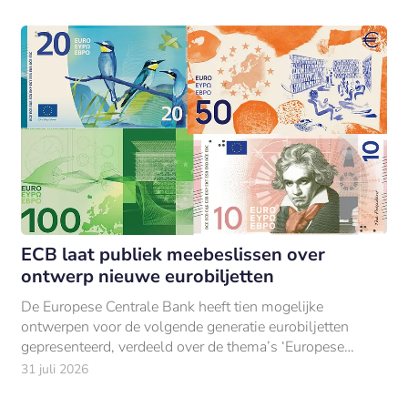
ECB laat publiek meebeslissen over
ontwerp nieuwe eurobiljetten
De Europese Centrale Bank heeft tien mogelijke
ontwerpen voor de volgende generatie eurobiljetten
gepresenteerd, verdeeld over de thema’s ‘Europese
cultuur’ en ‘rivieren en vogels’.
31 juli 2026