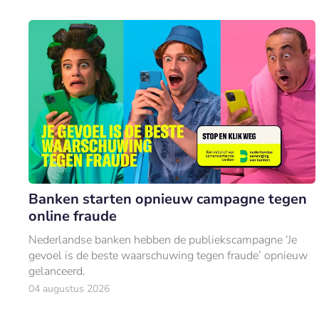
Banken starten opnieuw campagne tegen
online fraude
Nederlandse banken hebben de publiekscampagne ‘Je
gevoel is de beste waarschuwing tegen fraude’ opnieuw
gelanceerd.
04 augustus 2026