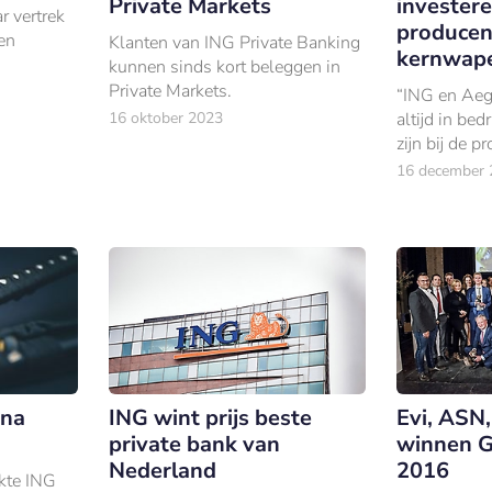
Private Markets
investere
r vertrek
producen
en
Klanten van ING Private Banking
kernwape
kunnen sinds kort beleggen in
Private Markets.
“ING en Aeg
16 oktober 2023
altijd in bed
zijn bij de 
of modernis
16 december 
kernwapens
ana
ING wint prijs beste
Evi, ASN
private bank van
winnen G
Nederland
2016
kte ING