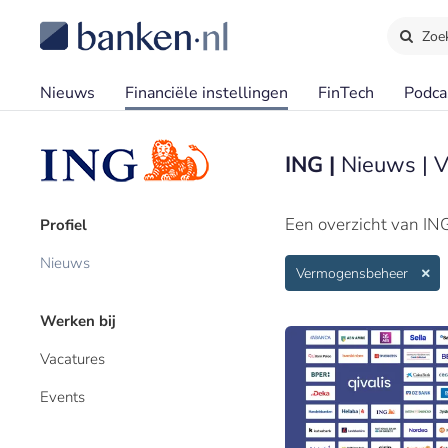
Zoe
Nieuws
Financiële instellingen
FinTech
Podca
ING |
Nieuws | 
Een overzicht van IN
Profiel
Nieuws
Vermogensbeheer
Werken bij
Vacatures
Events