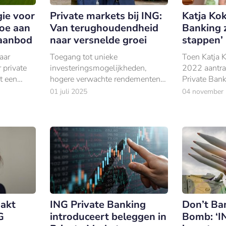
Private markets bij ING:
Katja Kok
gie voor
Van terughoudendheid
Banking 
toe aan
naar versnelde groei
stappen’
-aanbod
Toegang tot unieke
Toen Katja K
aar
investeringsmogelijkheden,
2022 aantrad
 private
hogere verwachte rendementen
Private Ban
t een
én een lagere volatiliteit – de
Management 
t op de
01 juli 2025
04 november
voordelen van private markets
ze een kraak
zijn algemeen bekend. Toch bleef
mee: ING Pr
ING lange tijd terughoudend. Tot
uitgroeien t
zo’n anderhalf jaar geleden.
akt
ING Private Banking
Don’t Ba
G
introduceert beleggen in
Bomb: ‘I