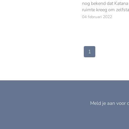
nog bekend dat Katana
ruimte kreeg om zelfst
verder te groeien.
04 februari 2022
1
Meld je aan voor 