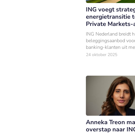
ING voegt strate
energietransitie 
Private Markets
ING Nederland breidt h
beleggingsaanbod voor
banking-klanten uit me
nieuwe strategie gerich
24 oktober 2025
energietransitie.
Anneka Treon ma
overstap naar IN