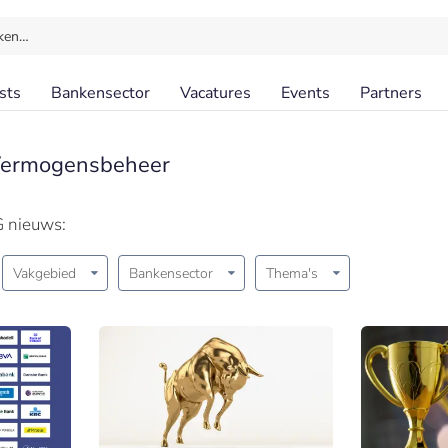
ken…
sts
Bankensector
Vacatures
Events
Partners
Vermogensbeheer
G nieuws:
Vakgebied
Bankensector
Thema's