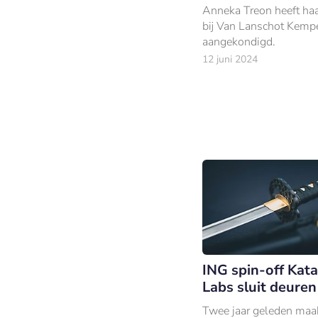
Anneka Treon heeft haa
bij Van Lanschot Kemp
aangekondigd.
12 juni 2024
ING spin-off Kat
Labs sluit deuren
Twee jaar geleden maa