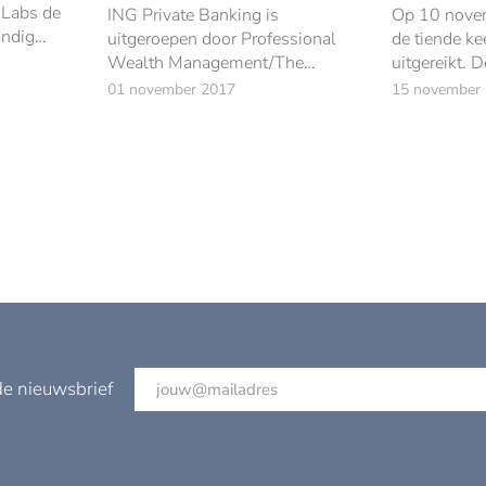
 Labs de
ING Private Banking is
Op 10 novem
andig
uitgeroepen door Professional
de tiende ke
Wealth Management/The
uitgereikt. 
Banker tot de beste private bank
beleggingsw
01 november 2017
15 november
van Nederland in 2017.
jaar in elf c
de nieuwsbrief