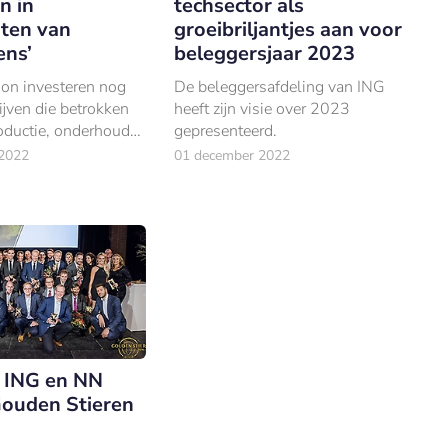
n in
techsector als
ten van
groeibriljantjes aan voor
ns’
beleggersjaar 2023
on investeren nog
De beleggersafdeling van ING
rijven die betrokken
heeft zijn visie over 2023
productie, onderhoud
gepresenteerd.
ering van
2022
01 december 2022
.
, ING en NN
ouden Stieren