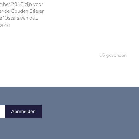
ber 2016 zijn voor
er de Gouden Stieren
De ‘Oscars van de
ereld’ werden dit
 2016
ategorieën uitgereikt.
15
gevonden
Aanmelden