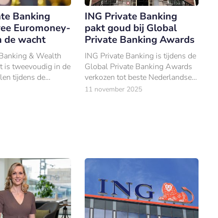
ate Banking
ING Private Banking
wee Euromoney-
pakt goud bij Global
n de wacht
Private Banking Awards
 Banking & Wealth
ING Private Banking is tijdens de
is tweevoudig in de
Global Private Banking Awards
len tijdens de
verkozen tot beste Nederlandse
rivate Banking
private bank van 2025.
11 november 2025
6 in Londen.