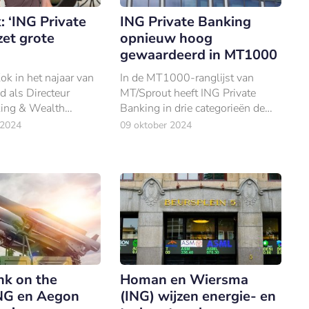
: ‘ING Private
ING Private Banking
zet grote
opnieuw hoog
gewaardeerd in MT1000
ok in het najaar van
In de MT1000-ranglijst van
 als Directeur
MT/Sprout heeft ING Private
king & Wealth
Banking in drie categorieën de
Netherlands, kreeg
eerste plaats behaald.
 2024
09 oktober 2024
heldere opdracht
ivate Banking laten
ot de meest
nk on the
Homan en Wiersma
NG en Aegon
(ING) wijzen energie- en