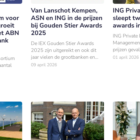
Van Lanschot Kempen,
ING Priv
m voor
ASN en ING in de prijzen
sleept t
roeit
bij Gouden Stier Awards
awards i
et ABN
2025
ING Private
ank
Management 
De IEX Gouden Stier Awards
prijzen geval
2025 zijn uitgereikt en ook dit
Euromoney P
jaar vielen de grootbanken en
01 april 2026
sortium
Awards 202
vermogensbeheerders flink in de
aantal
09 april 2026
prijzen.