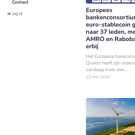
Contact
Europees
ing.nl
bankenconsortiu
euro-stablecoin g
naar 37 leden, m
AMRO en Rabob
erbij
Het Europese bankcon
Qivalis heeft zijn leden
vandaag meer dan
verdrievoudigd.
22 mei 2026