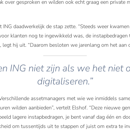
ak over gesproken en wilden ook echt graag een private
t ING daadwerkelijk de stap zette. “Steeds weer kwamen 
oor klanten nog te ingewikkeld was, de instapbedragen te 
, legt hij uit. “Daarom besloten we jarenlang om het aan o
 ING niet zijn als we het niet
digitaliseren.”
 “Verschillende assetmanagers met wie we inmiddels sam
en wilden aanbieden”, vertelt Elshof. “Deze nieuwe gener
rbeeld lagere instapbedragen, je bent vanaf dag één en do
eid om tussentijds uit te stappen of juist om extra te in