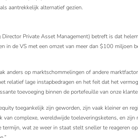
ls aantrekkelijk alternatief gezien.
Director Private Asset Management) betreft is dat helema
en in de VS met een omzet van meer dan $100 miljoen beu
vaak anders op marktschommelingen of andere marktfacto
et relatief lage instapbedragen en het feit dat het vermo
essante toevoeging binnen de portefeuille van onze klante
equity toegankelijk zijn geworden, zijn vaak kleiner en regi
lijk van complexe, wereldwijde toeleveringsketens, en zi
e termijn, wat ze weer in staat stelt sneller te reageren
n.”