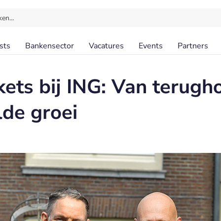
ken…
sts
Bankensector
Vacatures
Events
Partners
kets bij ING: Van terug
lde groei