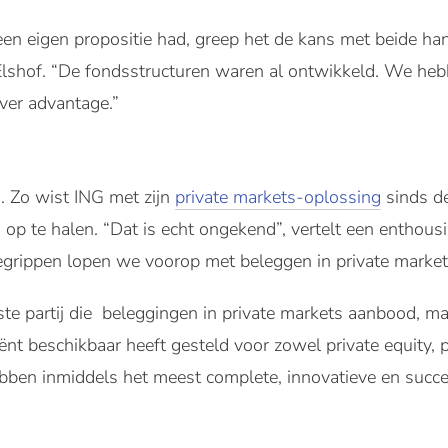
n eigen propositie had, greep het de kans met beide ha
t Elshof. “De fondsstructuren waren al ontwikkeld. We he
ver advantage.”
. Zo wist ING met zijn
private markets-oplossing
sinds de
op te halen. “Dat is echt ongekend”, vertelt een enthous
grippen lopen we voorop met beleggen in private market
te partij die beleggingen in private markets aanbood, ma
iënt beschikbaar heeft gesteld voor zowel private equity, pr
ebben inmiddels het meest complete, innovatieve en succe