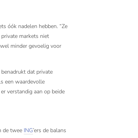
kets óók nadelen hebben. “Ze
 private markets niet
n wel minder gevoelig voor
j benadrukt dat private
ls een waardevolle
 er verstandig aan op beide
en de twee
ING
’ers de balans