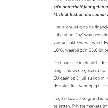
zo’n anderhalf jaar geled
Michiel Elshof, die samen
Het is onrustig op de financ
‘Liberation Day’ was bedoel
veroorzaakte vooral wereld
10%, waarbij zo’n $6,6 bilj
De financiële implosie leidde
enigszins wedergekeerd op d
EU gaan op 9 juli alsnog in. 
de volatiliteit voorlopig niet
Tegen deze achtergrond is h
te zetten. Private markets (me