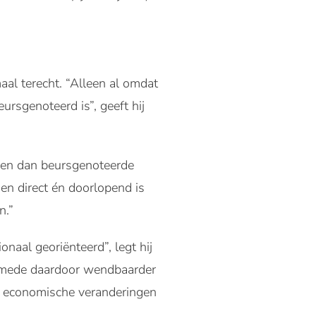
al terecht. “Alleen al omdat
rsgenoteerd is”, geeft hij
ren dan beursgenoteerde
gen direct én doorlopend is
n.”
onaal georiënteerd”, legt hij
jn mede daardoor wendbaarder
 op economische veranderingen