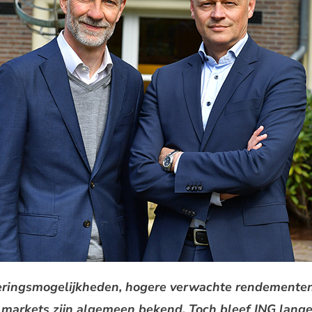
eringsmogelijkheden, hogere verwachte rendementen é
 markets zijn algemeen bekend. Toch bleef ING lange