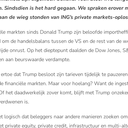
en. Sindsdien is het hard gegaan. We spraken erover 
 aan de wieg stonden van ING’s private markets-oplos
iële markten sinds Donald Trump zijn beloofde importhef
d om de handelsbalans tussen de VS en de rest van de we
wijde onrust. Op het dieptepunt daalden de Dow Jones,
oen aan beurswaarde verdampte.
 ertoe dat Trump besloot zijn tarieven tijdelijk te pauzeren
e financiële markten. Maar voor hoelang? Want de ingest
Of het daadwerkelijk zover komt, blijft met Trump onzeker
 verdwenen is.
et logisch dat beleggers naar andere manieren zoeken o
t private equity, private credit, infrastructuur en multi-alte