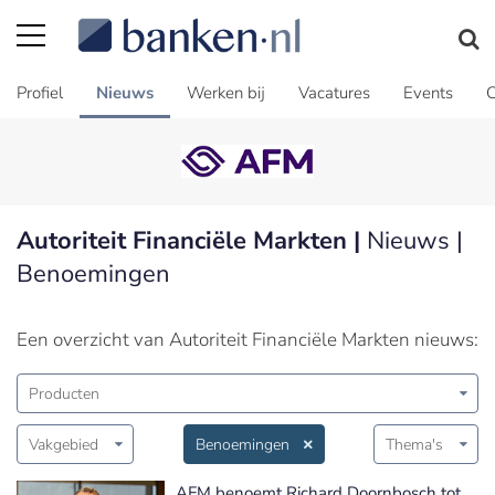
Profiel
Nieuws
Werken bij
Vacatures
Events
C
Autoriteit Financiële Markten |
Nieuws |
Benoemingen
Een overzicht van Autoriteit Financiële Markten nieuws:
Producten
Vakgebied
Benoemingen
Thema's
AFM benoemt Richard Doornbosch tot