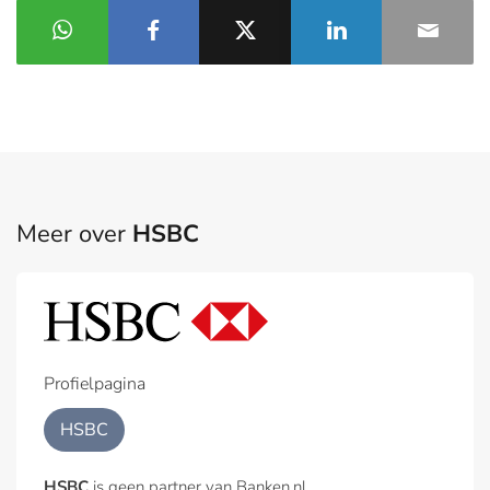
Meer over
HSBC
Profielpagina
HSBC
HSBC
is geen partner van Banken.nl