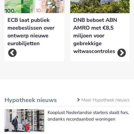
ECB laat publiek
DNB beboet ABN
meebeslissen over
AMRO met €8,5
ontwerp nieuwe
miljoen voor
eurobiljetten
gebrekkige
witwascontroles
Hypotheek nieuws
Meer Hypotheek nieuws
Kooplust Nederlandse starters daalt fors,
ondanks recordaanbod woningen