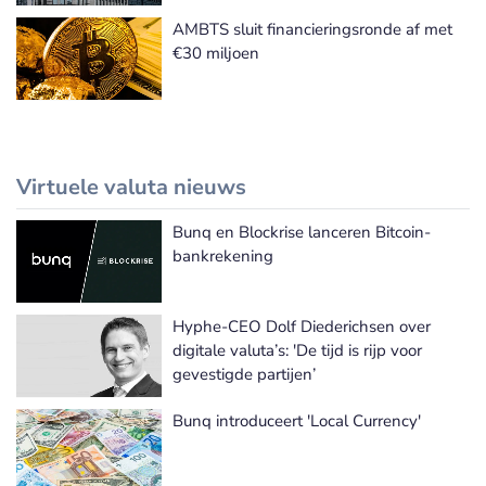
AMBTS sluit financieringsronde af met
€30 miljoen
Virtuele valuta nieuws
Bunq en Blockrise lanceren Bitcoin-
Meer Virtuele valuta nieuws
bankrekening
Hyphe-CEO Dolf Diederichsen over
digitale valuta’s: 'De tijd is rijp voor
gevestigde partijen’
Bunq introduceert 'Local Currency'