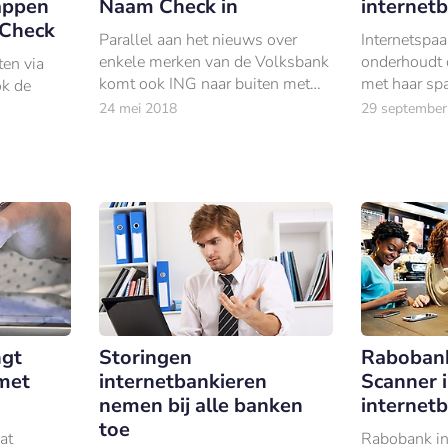
appen
Naam Check in
internet
Check
Parallel aan het nieuws over
Internetspa
enkele merken van de Volksbank
onderhoudt d
en via
komt ook ING naar buiten met
met haar spa
ok de
het nieuws van invoering van de
mail, online
24 mei 2018
29 september
IBAN-Naam Check.
en telefoon.
ngt
Storingen
Rabobank
met
internetbankieren
Scanner 
nemen bij alle banken
internet
toe
at
Rabobank in