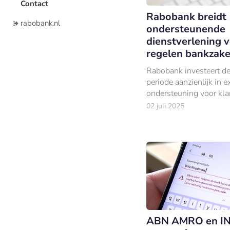
Contact
Rabobank breidt
rabobank.nl
ondersteunende
dienstverlening 
regelen bankzake
Rabobank investeert 
periode aanzienlijk in e
ondersteuning voor kla
hulp kunnen gebruiken 
02 juli 2025
(online) regelen van hu
bankzaken.
ABN AMRO en I