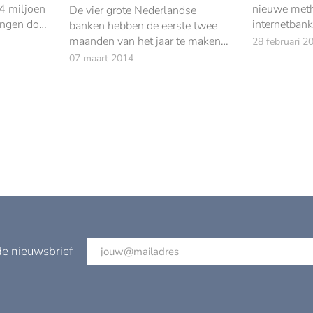
4 miljoen
nieuwe met
De vier grote Nederlandse
ngen door
internetbank
banken hebben de eerste twee
methode, ge
maanden van het jaar te maken
28 februari 2
Scanner, za
gehad met een toenemend aantal
07 maart 2014
Reader syst
internetstoringen.
de nieuwsbrief