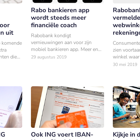
Rabo bankieren app
Rabobank
wordt steeds meer
vermeld
voor
financiële coach
webwinke
n uit
rekening
Rabobank kondigt
vernieuwingen aan voor zijn
de komende
Consumente
mobiel bankieren app. Meer en
xtra
zien voorta
meer wordt de app een financiële
nten die
winkel waar 
29 augustus 2019
coach die consumenten grip op
bij het
hebben teru
30 mei 2019
hun financiële leven helpt
n
rekeningover
houden, zo meldt de bank.
NG
Ook ING voert IBAN-
Kijkje in 