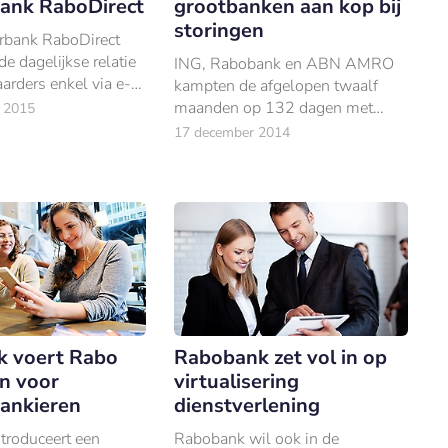
bank RaboDirect
grootbanken aan kop bij
storingen
arbank RaboDirect
e dagelijkse relatie
ING, Rabobank en ABN AMRO
arders enkel via e-
kampten de afgelopen twaalf
 media, social media
maanden op 132 dagen met
 2015
grote storingen. Daarmee is
17 december 2014
Nederland wereldwijd koploper
als het gaat om bankstoringen.
 voert Rabo
Rabobank zet vol in op
in voor
virtualisering
bankieren
dienstverlening
troduceert een
Rabobank wil ook in de