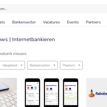
ken…
sts
Bankensector
Vacatures
Events
Partners
ws | Internetbankieren
bobank nieuws:
Vakgebied
Bankensector
Thema's