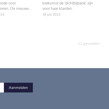
hode voor
toekomst de 'dichtbijbank' zijn
ieren. De nieuwe
voor haar klanten.
titeld de Rabo
014
18 juli 2013
l het actuele Random
eem gaan vervangen.
12
gevonden
Aanmelden