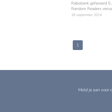
Rabobank gefaseerd 5,
Random Readers verva
de Rabo Scanner.
18 september 2014
1
Meld je aan voor 