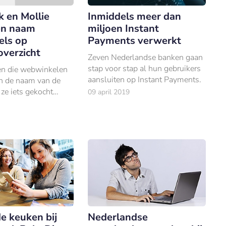
 en Mollie
Inmiddels meer dan
en naam
miljoen Instant
ls op
Payments verwerkt
overzicht
Zeven Nederlandse banken gaan
stap voor stap al hun gebruikers
n die webwinkelen
aansluiten op Instant Payments.
an de naam van de
ze iets gekocht
09 april 2019
g op hun
zicht.
de keuken bij
Nederlandse