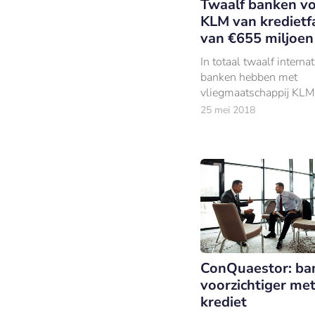
Twaalf banken vo
KLM van kredietfac
van €655 miljoen
In totaal twaalf interna
banken hebben met
vliegmaatschappij KLM
overeenkomst getekend
25 mei 2018
doorlopende kredietfacil
€655 miljoen.
ConQuaestor: ba
voorzichtiger me
krediet