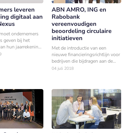
ers leveren
ABN AMRO, ING en
ing digitaal aan
Rabobank
Nexus
vereenvoudigen
beoordeling circulaire
moet ondernemers
initiatieven
s geven bij het
an hun jaarrekening
Met de introductie van een
9
nieuwe financieringsrichtlijn voor
bedrijven die bijdragen aan de
circulaire economie willen ABN
04 juli 2018
AMRO, ING en Rabobank
bijdragen aan meer duidelijkheid
en meer transparanti