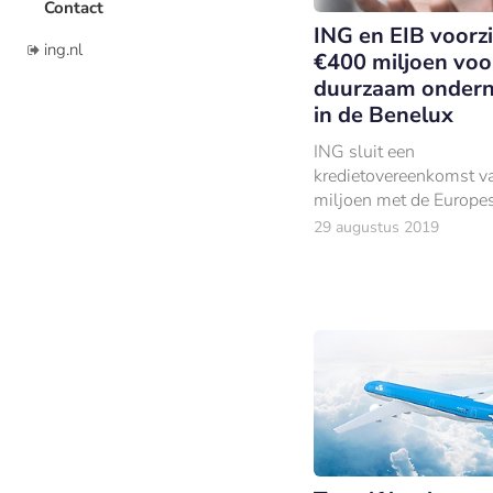
Contact
ING en EIB voorz
ing.nl
€400 miljoen voo
duurzaam onder
in de Benelux
ING sluit een
kredietovereenkomst 
miljoen met de Europe
Investeringsbank (EIB).
29 augustus 2019