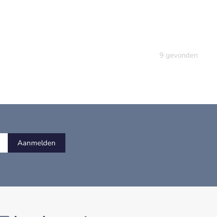
9
gevonden
Aanmelden