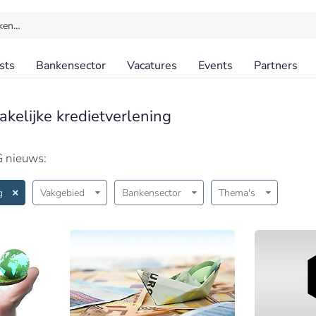
ken…
sts
Bankensector
Vacatures
Events
Partners
akelijke kredietverlening
G nieuws:
g
Vakgebied
Bankensector
Thema's