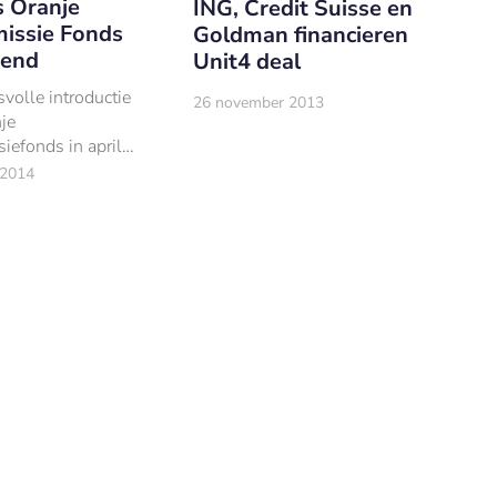
 Oranje
ING, Credit Suisse en
issie Fonds
Goldman financieren
kend
Unit4 deal
volle introductie
26 november 2013
je
iefonds in april
 dit jaar wederom
 2014
ke MKB-bedrijven
t een
iepakket.