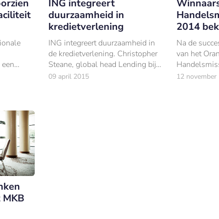
orzien
ING integreert
Winnaars
iliteit
duurzaamheid in
Handelsm
kredietverlening
2014 be
tionale
ING integreert duurzaamheid in
Na de succes
de kredietverlening. Christopher
van het Oran
 een
Steane, global head Lending bij
Handelsmiss
 voor een
ING Commercial Banking, over
2013 worden
09 april 2015
12 november
iteit van
het hoe en waarom. De wereld
tien kansrij
verandert.
gesteund me
handelsmiss
nken
t MKB