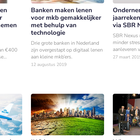
ien
Banken maken lenen
Ondernem
r
voor mkb gemakkelijker
jaarreken
nemen
met behulp van
via SBR 
technologie
SBR Nexus 
minder stres
Drie grote banken in Nederland
aanleveren v
van €400
zijn overgestapt op digitaal lenen
bij banken.
se
aan kleine mkb’ers.
27 maart 201
12 augustus 2019