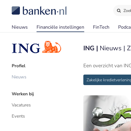
Zoe
Nieuws
Financiële instellingen
FinTech
Podca
ING |
Nieuws | Z
Een overzicht van IN
Profiel
Nieuws
Zakelijke kredietverlenin
Werken bij
Vacatures
Events