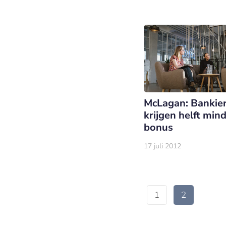
McLagan: Bankie
krijgen helft min
bonus
17 juli 2012
1
2