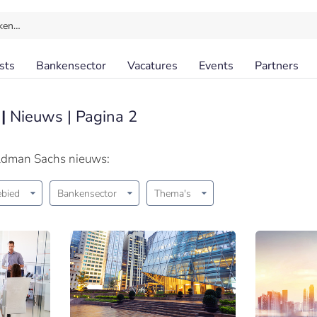
ken…
sts
Bankensector
Vacatures
Events
Partners
 |
Nieuws | Pagina 2
oldman Sachs nieuws:
bied
Bankensector
Thema's