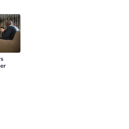
rs
der