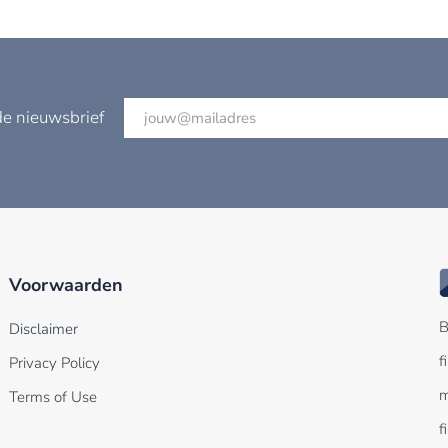
de nieuwsbrief
Voorwaarden
B
Disclaimer
f
Privacy Policy
m
Terms of Use
f