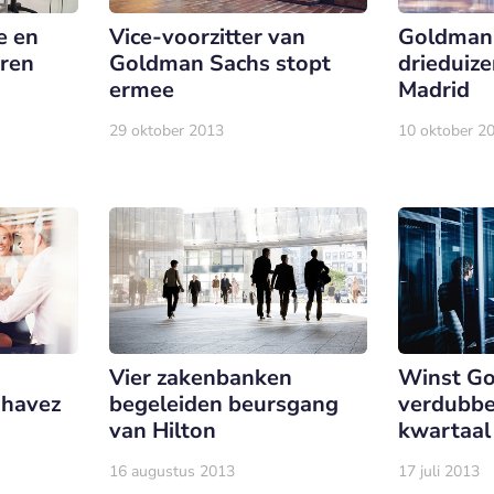
e en
Vice-voorzitter van
Goldman 
eren
Goldman Sachs stopt
drieduize
ermee
Madrid
29 oktober 2013
10 oktober 2
Vier zakenbanken
Winst G
Chavez
begeleiden beursgang
verdubbe
van Hilton
kwartaal
16 augustus 2013
17 juli 2013