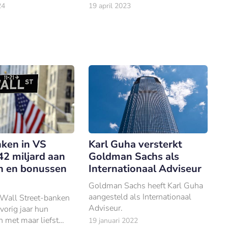
. Bronnen laten weten
dienstverleners in Europa een
24
19 april 2023
dat de van
spaarrente van hoger dan 2%
uitse
aanbieden, heeft Apple zijn
eten een waardering
Apple Card-spaarrekening
rd ambieert.
gelanceerd met een jaarlijks
rendement van 4,15%
ken in VS
Karl Guha versterkt
42 miljard aan
Goldman Sachs als
en en bonussen
Internationaal Adviseur
Goldman Sachs heeft Karl Guha
aangesteld als Internationaal
 Wall Street-banken
Adviseur.
orig jaar hun
n met maar liefst
19 januari 2022