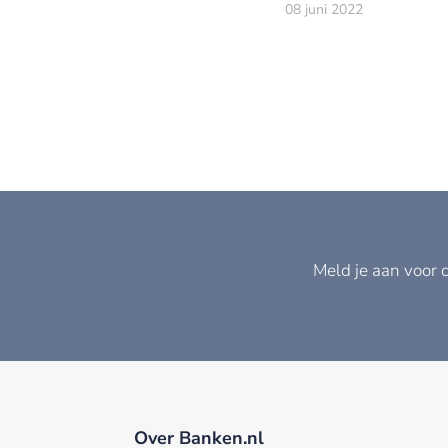
gehad.
08 juni 2022
Meld je aan voor 
Over Banken.nl