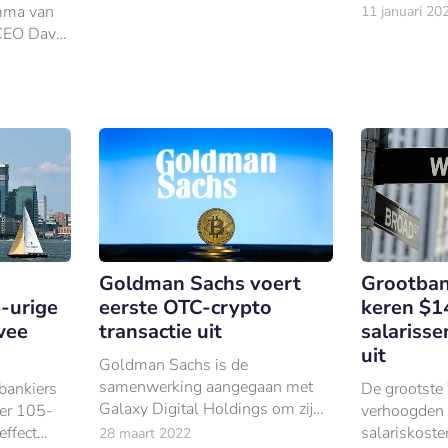
van dit jaar
mma van
11 januari 20
aan Reuters 
CEO David
oorsprong D
parfumeriek
nieuwe
van €7 milja
airs
Goldman Sachs voert
Grootban
-urige
eerste OTC-crypto
keren $1
wee
transactie uit
salariss
uit
Goldman Sachs is de
samenwerking aangegaan met
 bankiers
De grootste
Galaxy Digital Holdings om zijn
er 105-
verhoogden v
eerste ‘over-the-counter’ crypto
effect
salariskoste
28 maart 2022