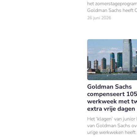
het zomerstageprogra
Goldman Sachs heeft 
Solomon zijn jaarlijkse
26 juni 2026
welkomstbrief aan de 
lichting Europese stagi
gepubliceerd.
Goldman Sachs
compenseert 105
werkweek met t
extra vrije dagen
Het ‘klagen’ van junior
van Goldman Sachs ov
urige werkweken heeft 