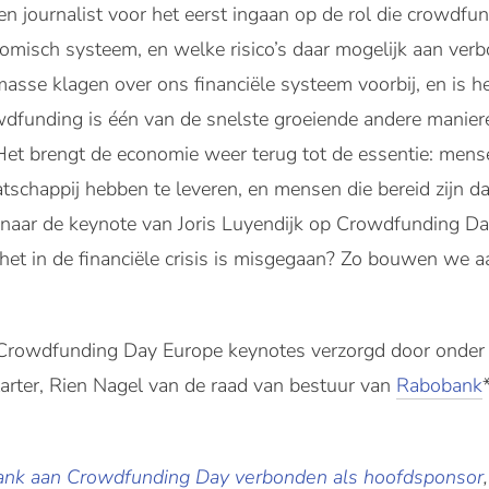
 en journalist voor het eerst ingaan op de rol die crowdf
misch systeem, en welke risico’s daar mogelijk aan verb
 masse klagen over ons financiële systeem voorbij, en is 
dfunding is één van de snelste groeiende andere manie
Het brengt de economie weer terug tot de essentie: mens
schappij hebben te leveren, en mensen die bereid zijn daar
naar de keynote van Joris Luyendijk op Crowdfunding Da
het in de financiële crisis is misgegaan? Zo bouwen we
Crowdfunding Day Europe keynotes verzorgd door onder
arter, Rien Nagel van de raad van bestuur van
Rabobank
nk aan Crowdfunding Day verbonden als hoofdsponsor