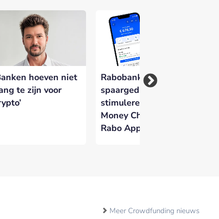
Banken hoeven niet
Rabobank wil
Fo
ang te zijn voor
spaargedrag
Ve
rypto’
stimuleren met
kr
Money Challenges in
di
Rabo App
id
Meer Crowdfunding nieuws