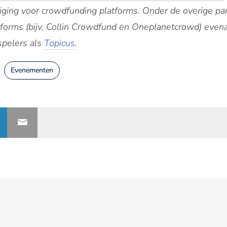
ging voor crowdfunding platforms. Onder de overige par
orms (bijv. Collin Crowdfund en Oneplanetcrowd) evena
spelers als
Topicus
.
Evenementen