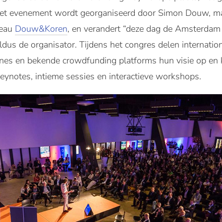
et evenement wordt georganiseerd door Simon Douw, ma
eau
Douw&Koren
, en verandert “
deze dag de Amsterdam 
dus de organisator. Tijdens het congres delen internatio
nes en bekende crowdfunding platforms hun visie op en 
ynotes, intieme sessies en interactieve workshops.