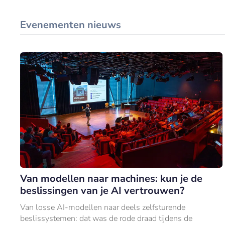
Evenementen nieuws
Van modellen naar machines: kun je de
beslissingen van je AI vertrouwen?
Van losse AI-modellen naar deels zelfsturende
beslissystemen: dat was de rode draad tijdens de