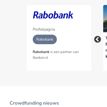
Rabobank versnelt
inzet van AI-agents
met nieuwe Agentic
Hub
Profielpagina
Waarom
Rabobank
voedselzekerheid
een
Rabobank
is een partner van
financieringsvraagstuk
Banken.nl
is
Crowdfunding nieuws