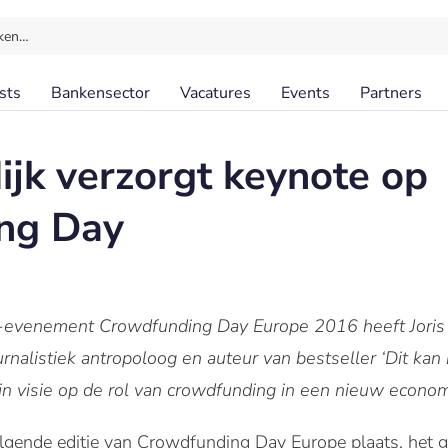
ken…
sts
Bankensector
Vacatures
Events
Partners
ijk verzorgt keynote op
ng Day
-evenement Crowdfunding Day Europe 2016 heeft Joris Lu
nalistiek antropoloog en auteur van bestseller ‘Dit kan ni
n visie op de rol van crowdfunding in een nieuw econo
gende editie van Crowdfunding Day Europe plaats, het g