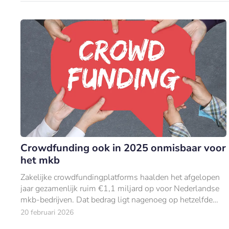
Crowdfunding ook in 2025 onmisbaar voor
het mkb
Zakelijke crowdfundingplatforms haalden het afgelopen
jaar gezamenlijk ruim €1,1 miljard op voor Nederlandse
mkb-bedrijven. Dat bedrag ligt nagenoeg op hetzelfde
niveau als in 2024.
20 februari 2026