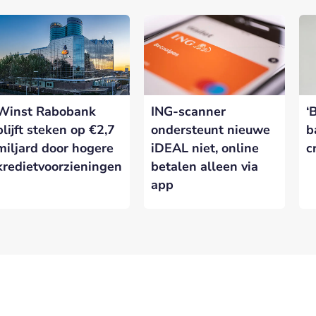
Winst Rabobank
ING-scanner
‘
blijft steken op €2,7
ondersteunt nieuwe
b
miljard door hogere
iDEAL niet, online
c
kredietvoorzieningen
betalen alleen via
app