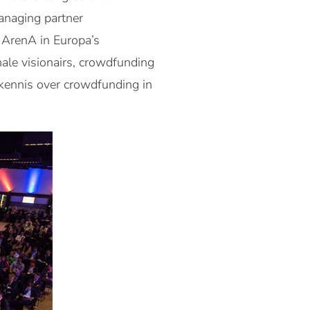
naging partner
ArenA in Europa’s
nale visionairs, crowdfunding
kennis over crowdfunding in