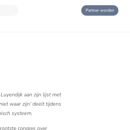
Partner worden
yendijk aan zijn lijst met
et waar zijn’ deelt tijdens
misch systeem.
rootste congres over