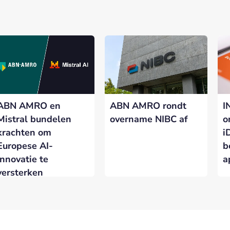
ABN AMRO en
ABN AMRO rondt
I
Mistral bundelen
overname NIBC af
o
krachten om
i
Europese AI-
b
innovatie te
a
versterken