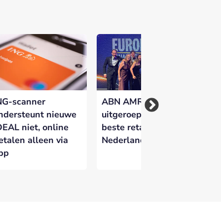
NG-scanner
ABN AMRO
Kw
ndersteunt nieuwe
uitgeroepen tot
Ne
DEAL niet, online
beste retailbank van
ge
etalen alleen via
Nederland
do
pp
fr