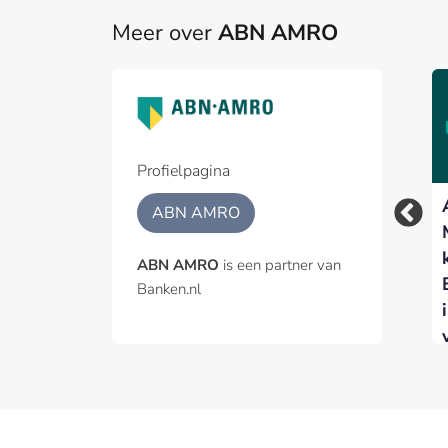
Meer over
ABN AMRO
Profielpagina
Woningmarkt koelt
ABN AMRO – ODDO
ABN AMRO
verder af nu hogere
BHF voor vijfde jaar
rente de vraag
op rij Best Benelux
ABN AMRO
is een partner van
afremt
Broker
Banken.nl