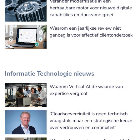
Verander modernisatie in een
herhaalbare motor voor nieuwe digitale
capabilities en duurzame groei
Waarom een jaarlijkse review niet
genoeg is voor effectief cliëntonderzoek
Informatie Technologie nieuws
Waarom Vertical AI de waarde van
Meer Informatie Technologie nieuws
expertise vergroot
‘Cloudsoevereiniteit is geen technisch
vraagstuk, maar een strategische keuze
over vertrouwen en continuïteit’