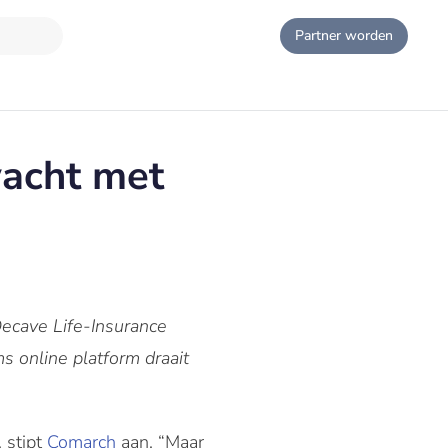
Partner worden
wacht met
Decave Life-Insurance
s online platform draait
, stipt
Comarch
aan. “Maar