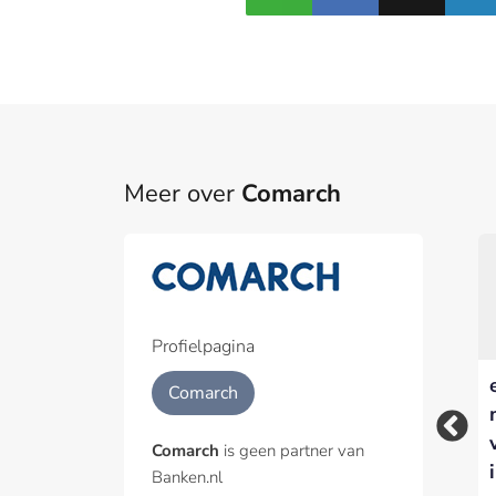
Meer over
Comarch
Part
Een pa
het p
Profielpagina
Het verkopen van
De rol van EDI in de
Geïnt
Comarch
verzekeringen: wat
bankensector
er moet veranderen?
Comarch
is geen partner van
Banken.nl