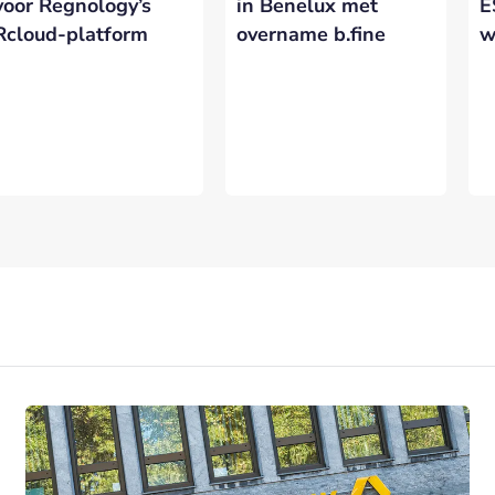
voor Regnology’s
in Benelux met
E
Rcloud-platform
overname b.fine
w
VERSTUREN