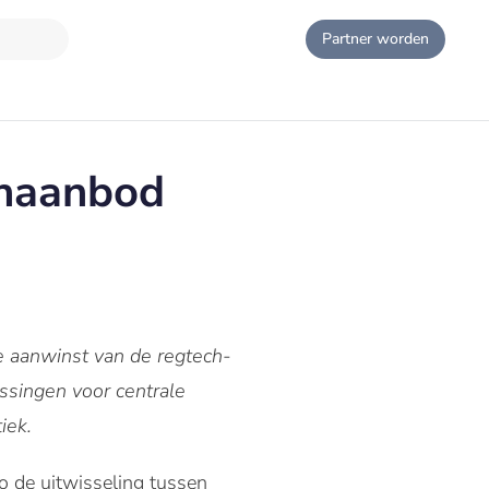
Partner worden
enaanbod
 aanwinst van de regtech-
ssingen voor centrale
iek.
o de uitwisseling tussen