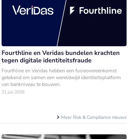
Fourthline en Veridas bundelen krachten
tegen digitale identiteitsfraude
Fourthline en Veridas hebben een fusieovereenkomst
getekend om samen een wereldwijd identiteitsplatform
van bankniveau te bouwen.
21 juli 2026
Meer Risk & Compliance nieuws