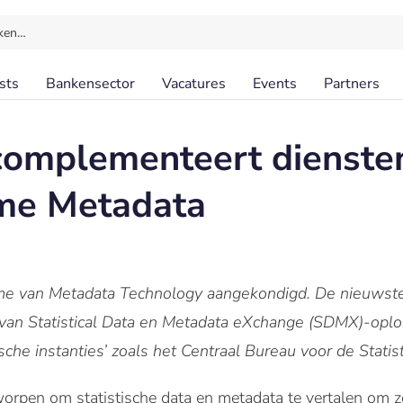
ken…
sts
Bankensector
Vacatures
Events
Partners
complementeert dienst
me Metadata
e van Metadata Technology aangekondigd. De nieuwste
er van Statistical Data en Metadata eXchange (SDMX)-oplo
sche instanties’ zoals het Centraal Bureau voor de Statist
rpen om statistische data en metadata te vertalen om z