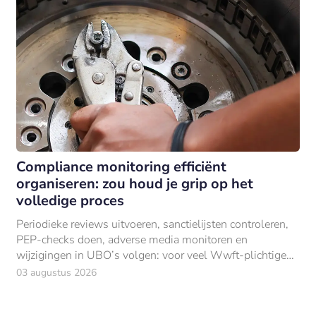
Compliance monitoring efficiënt
organiseren: zou houd je grip op het
volledige proces
Periodieke reviews uitvoeren, sanctielijsten controleren,
PEP-checks doen, adverse media monitoren en
wijzigingen in UBO’s volgen: voor veel Wwft-plichtige
organisaties bestaat compliance monitoring
03 augustus 2026