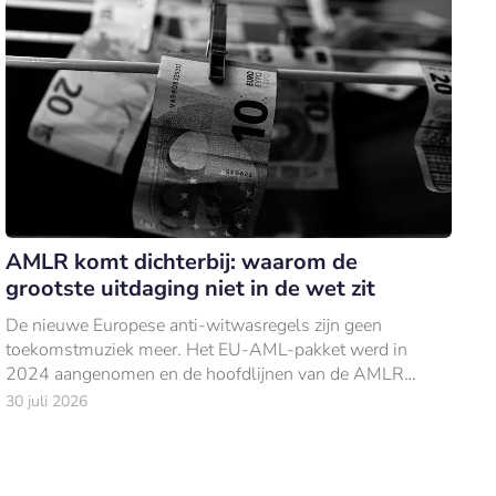
AMLR komt dichterbij: waarom de
grootste uitdaging niet in de wet zit
De nieuwe Europese anti-witwasregels zijn geen
toekomstmuziek meer. Het EU-AML-pakket werd in
2024 aangenomen en de hoofdlijnen van de AMLR
liggen vast.
30 juli 2026