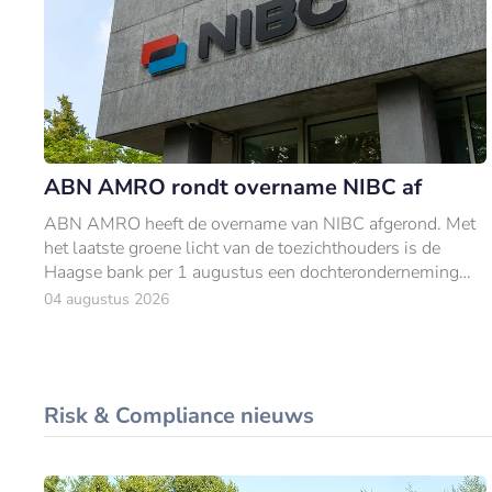
ABN AMRO rondt overname NIBC af
ABN AMRO heeft de overname van NIBC afgerond. Met
het laatste groene licht van de toezichthouders is de
Haagse bank per 1 augustus een dochteronderneming
van ABN AMRO.
04 augustus 2026
Risk & Compliance nieuws