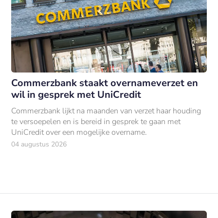
Commerzbank staakt overnameverzet en
wil in gesprek met UniCredit
Commerzbank lijkt na maanden van verzet haar houding
te versoepelen en is bereid in gesprek te gaan met
UniCredit over een mogelijke overname.
04 augustus 2026