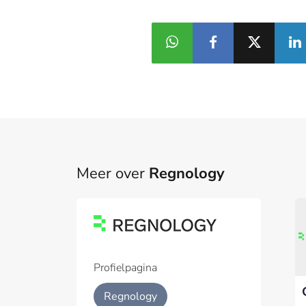
Meer over
Regnology
Part
Een pa
het p
Profielpagina
Regnology
Chartis benoemt
Geïnt
Regnology