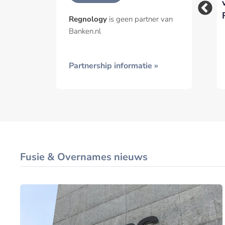
organiseert webinar
Regnology tot
over ESG-rapportage
‘Category leader’ in
Regnology
is geen partner van
RegTech-sector
Banken.nl
Partnership informatie »
Fusie & Overnames nieuws