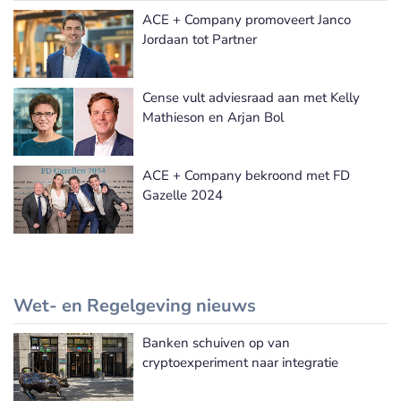
ACE + Company promoveert Janco
Jordaan tot Partner
Cense vult adviesraad aan met Kelly
Mathieson en Arjan Bol
ACE + Company bekroond met FD
Gazelle 2024
Wet- en Regelgeving nieuws
Banken schuiven op van
Meer Wet- en Regelgeving nieuws
cryptoexperiment naar integratie