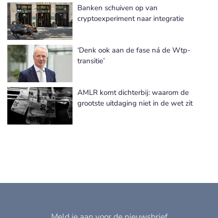
Banken schuiven op van
Meer Wet- en Regelgeving nieuws
cryptoexperiment naar integratie
‘Denk ook aan de fase ná de Wtp-
transitie’
AMLR komt dichterbij: waarom de
grootste uitdaging niet in de wet zit
Meld je aan voor de nieuwsbrief