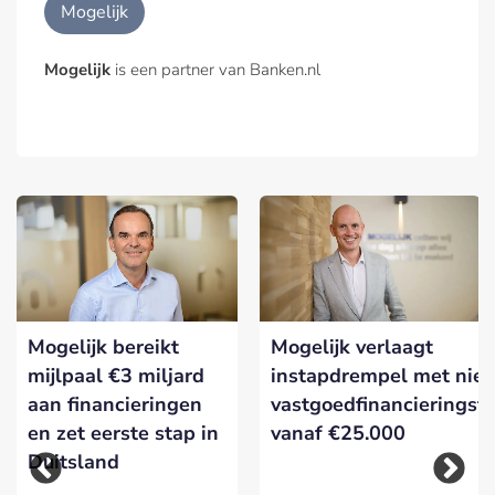
Mogelijk
Mogelijk
is een partner van Banken.nl
n
Mogelijk bereikt
Mogelijk verlaagt
mijlpaal €3 miljard
instapdrempel met nie
aan financieringen
vastgoedfinancieringsf
en zet eerste stap in
vanaf €25.000
Duitsland