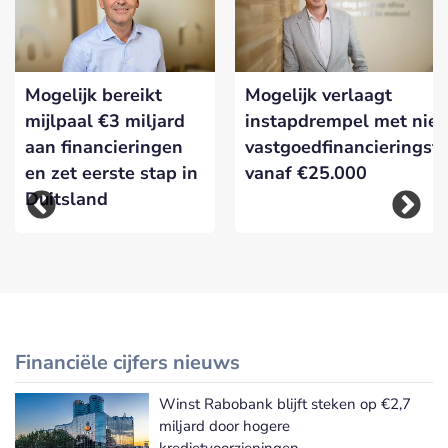
Mogelijk bereikt
Mogelijk verlaagt
mijlpaal €3 miljard
instapdrempel met nie
aan financieringen
vastgoedfinancieringsf
en zet eerste stap in
vanaf €25.000
Duitsland
Financiële cijfers nieuws
Winst Rabobank blijft steken op €2,7
Meer Financiële cijfers nieuws
miljard door hogere
kredietvoorzieningen