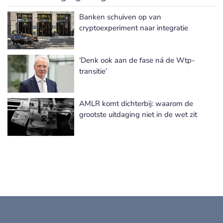
Banken schuiven op van
Meer Wet- en Regelgeving nieuws
cryptoexperiment naar integratie
‘Denk ook aan de fase ná de Wtp-
transitie’
AMLR komt dichterbij: waarom de
grootste uitdaging niet in de wet zit