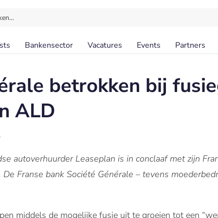
ken…
sts
Bankensector
Vacatures
Events
Partners
érale betrokken bij fus
en ALD
l
se autoverhuurder Leaseplan is in conclaaf met zijn F
. De Franse bank Société Générale – tevens moederbedrij
n middels de mogelijke fusie uit te groeien tot een “were