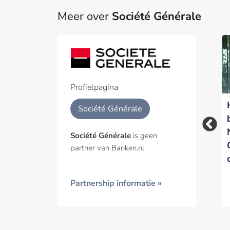
Meer over
Société Générale
Part
Een pa
het p
Profielpagina
Justitie VS richt
Europese
Geïnt
Société Générale
pijlen wereldwijd op
toezichthouder
grootbanken
beboet 6 banken
Société Générale
is geen
voor Euribor
partner van Banken.nl
Partnership informatie »