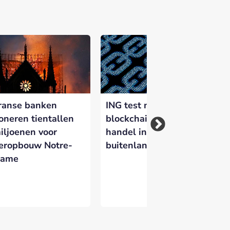
 versterken en zichtbaar te maken op
ranse banken
ING test met
Di
oneren tientallen
blockchain voor de
co
iljoenen voor
handel in
vo
eropbouw Notre-
buitenlandse valuta
bl
ame