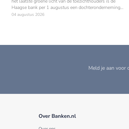
het laatste groene licht van de toezichthouders is de
Haagse bank per 1 augustus een dochteronderneming
van ABN AMRO.
04 augustus 2026
Meld je aan voor 
Over Banken.nl
Over ons