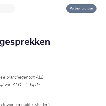
Partner worden
iegesprekken
ranse branchegenoot ALD
f van ALD – is bij de
ldwijde mobiliteitsleider”.