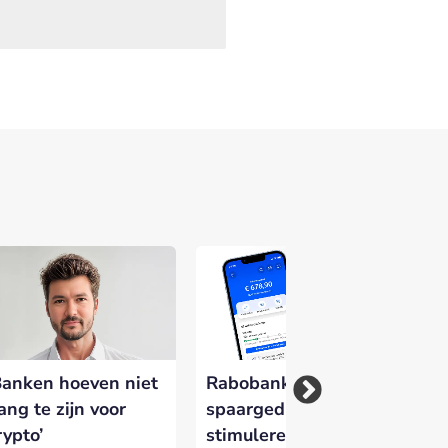
Banken hoeven niet
Rabobank wil
Fo
ang te zijn voor
spaargedrag
Ve
rypto’
stimuleren met
kr