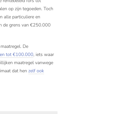
 rentebeleid fors tot
alen op zijn tegoeden. Toch
 alle particuliere en
oven de grens van €250.000
e maatregel. De
den tot €100.000
, iets waar
billijken maatregel vanwege
limaat dat hen
zelf ook