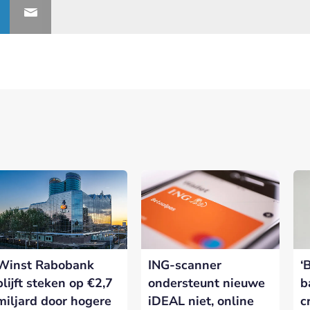
Winst Rabobank
ING-scanner
‘
blijft steken op €2,7
ondersteunt nieuwe
b
miljard door hogere
iDEAL niet, online
c