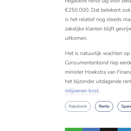
negatieve rente lag voor bei
€250.000. Dat betekent ook d
is het relatief nog steeds ma
zakelijke klanten blijft gev
uitkomen.
Het is natuurlijk wachten op
Consumentenbond riep eerder
minister Hoekstra van Financi
het bijzonder uitdagende re
miljoenen kost
.
Rabobank
Rente
Spar