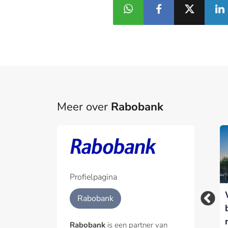
Meer over
Rabobank
Profielpagina
Waarom
Rabobank versnelt
Rabobank
voedselzekerheid
inzet van AI-agents
een
met nieuwe Agentic
Rabobank
is een partner van