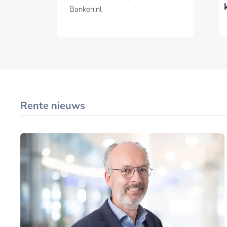
financieringsvraagstuk
Hub
Banken.nl
is
Rente nieuws