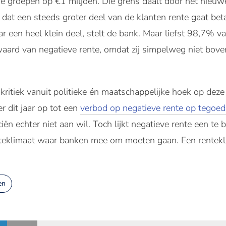
de groepen op €1 miljoen. Die grens daalt door het nieuwe
at een steeds groter deel van de klanten rente gaat bet
ar een heel klein deel, stelt de bank. Maar liefst 98,7% van
rijwaard van negatieve rente, omdat zij simpelweg niet b
 kritiek vanuit politieke én maatschappelijke hoek op dez
 dit jaar op tot een
verbod op negatieve rente op tegoe
ën echter niet aan wil. Toch lijkt negatieve rente een te 
nteklimaat waar banken mee om moeten gaan. Een rentek
en