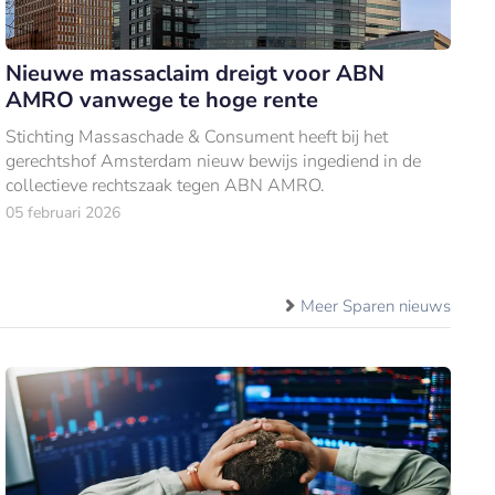
Nieuwe massaclaim dreigt voor ABN
AMRO vanwege te hoge rente
Stichting Massaschade & Consument heeft bij het
gerechtshof Amsterdam nieuw bewijs ingediend in de
collectieve rechtszaak tegen ABN AMRO.
05 februari 2026
Meer Sparen nieuws