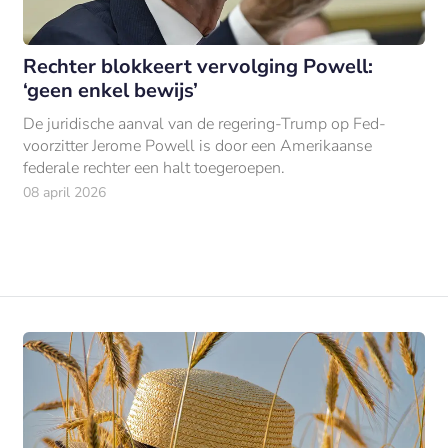
Rechter blokkeert vervolging Powell:
‘geen enkel bewijs’
De juridische aanval van de regering-Trump op Fed-
voorzitter Jerome Powell is door een Amerikaanse
federale rechter een halt toegeroepen.
08 april 2026