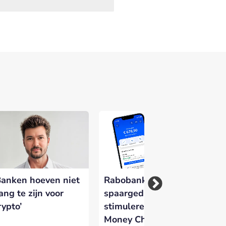
Banken hoeven niet
Rabobank wil
Fo
ang te zijn voor
spaargedrag
Ve
rypto’
stimuleren met
kr
Money Challenges in
di