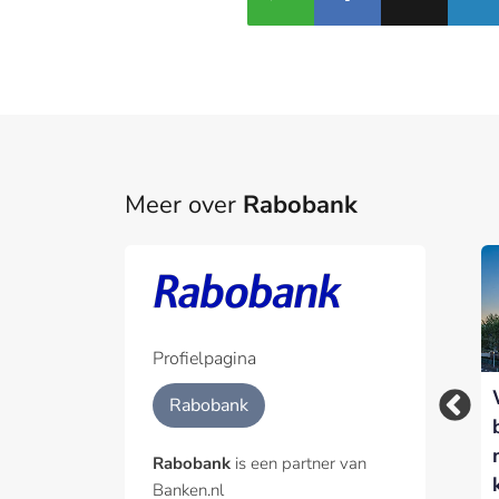
Meer over
Rabobank
Rabobank versnelt
inzet van AI-agents
met nieuwe Agentic
Hub
Profielpagina
Waarom
Rabobank
voedselzekerheid
een
Rabobank
is een partner van
financieringsvraagstuk
Banken.nl