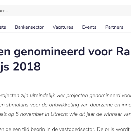
ken…
sts
Bankensector
Vacatures
Events
Partners
ten genomineerd voor R
js 2018
projecten zijn uiteindelijk vier projecten genomineerd vo
en stimulans voor de ontwikkeling van duurzame en inno
alt op 5 november in Utrecht wie dit jaar de winnaar van 
nige een tijd begrip in de vastgoedsector. De prijs wordt 