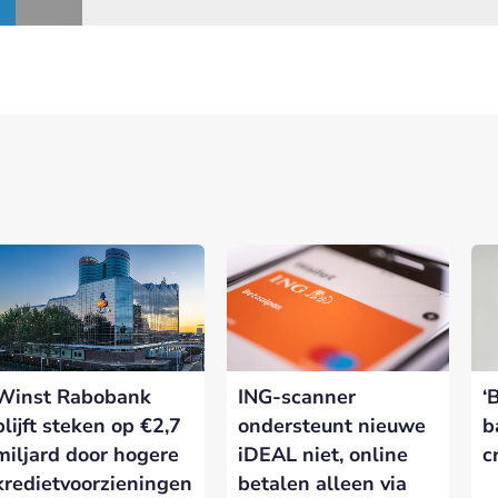
Winst Rabobank
ING-scanner
‘
blijft steken op €2,7
ondersteunt nieuwe
b
miljard door hogere
iDEAL niet, online
c
kredietvoorzieningen
betalen alleen via