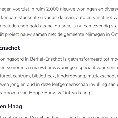
megen voorziet in ruim 2.000 nieuwe woningen en diverse
enbare stadsentree vanuit de trein, auto en vanaf het w
aar geleden nog gold als no-go area, is nu een levendig st
it project nauw samen met de gemeente Nijmegen in Ont
Enschot
oningsoord in Berkel-Enschot is getransformeerd tot m
s en senioren en nieuwbouwwoningen speciaal voor senio
tureel centrum, bibliotheek, kinderopvang, muziekschool
geven jong en oud in deze leefgemeenschap invulling aan d
r is Roozen van Hoppe Bouw & Ontwikkeling.
Den Haag
t centrum van Den Haag bestaat uit de oude panden van de