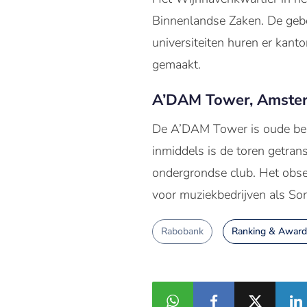
Binnenlandse Zaken. De ge
universiteiten huren er kant
gemaakt.
A’DAM Tower, Amste
De A’DAM Tower is oude bek
inmiddels is de toren getran
ondergrondse club. Het obser
voor muziekbedrijven als So
Rabobank
Ranking & Award