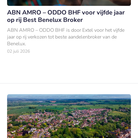
ABN AMRO – ODDO BHF voor vijfde jaar
op rij Best Benelux Broker
ABN AMRO – ODDO BHF is door Extel voor het vijfde
jaar op rij verkozen tot beste aandelenbroker van de
Benelux.
02 juli 2026