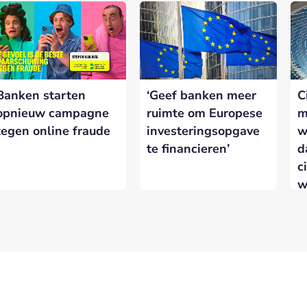
Banken starten
‘Geef banken meer
C
opnieuw campagne
ruimte om Europese
m
tegen online fraude
investeringsopgave
w
te financieren’
d
c
w
w