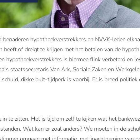
d benaderen hypotheekverstrekkers en NVVK-leden elkaa
n heeft of dreigt te krijgen met het betalen van de hypo
n hypotheekverstrekkers is hiermee flink verbeterd en l
 zoals staatssecretaris Van Ark, Sociale Zaken en Werkge
schuld, dikke bult-tijdperk is voorbij. Er is breed politie
 in te zitten. Het is tijd om zelf te kijken wat het bankw
sstanden. Wat kan er zoal anders? We moeten in de sch
 slimmer omgaan met informatie, met inachtneming van p