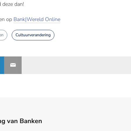
d deze dan!
nen op
Bank|Wereld Online
en
Cultuurverandering
ng van Banken