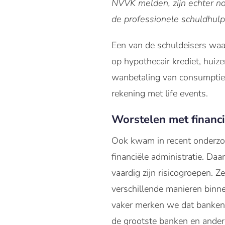
NVVK melden, zijn echter n
de professionele schuldhulp
Een van de schuldeisers wa
op hypothecair krediet, huiz
wanbetaling van consumptief
rekening met life events.
Worstelen met financi
Ook kwam in recent onderzoe
financiële administratie. Daa
vaardig zijn risicogroepen. 
verschillende manieren binne
vaker merken we dat banke
de grootste banken en ander