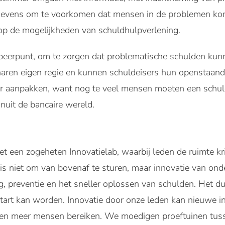
gevens om te voorkomen dat mensen in de problemen kom
 op de mogelijkheden van schuldhulpverlening.
speerpunt, om te zorgen dat problematische schulden k
ren eigen regie en kunnen schuldeisers hun openstaande
r aanpakken, want nog te veel mensen moeten een schuldr
uit de bancaire wereld.
t een zogeheten Innovatielab, waarbij leden de ruimte k
 is niet om van bovenaf te sturen, maar innovatie van onder
g, preventie en het sneller oplossen van schulden. Het du
tart kan worden. Innovatie door onze leden kan nieuwe i
r en meer mensen bereiken. We moedigen proeftuinen tus