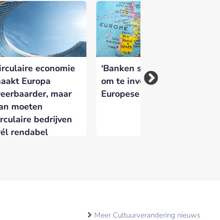
irculaire economie
‘Banken staan klaar
NV
aakt Europa
om te investeren in
pa
eerbaarder, maar
Europese economie’
wi
an moeten
ka
irculaire bedrijven
él rendabel
orden
Meer Cultuurverandering nieuws