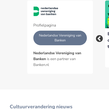
Banken roepen
NVB roept overheid
sociale media op:
op mee te doen aan
stop met het
sociaal incasseren
faciliteren van online
Profielpagina
fraudeurs
Nederlandse Vereniging van
Banken
Nederlandse Vereniging van
Banken
is een partner van
Banken.nl
Cultuurverandering nieuws