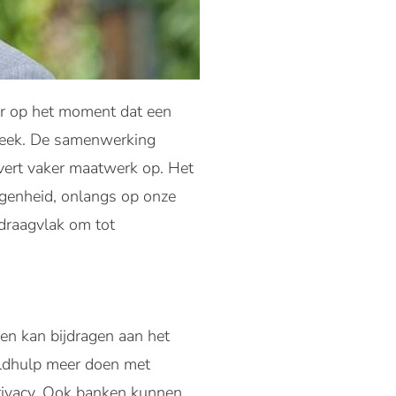
r op het moment dat een
theek. De samenwerking
evert vaker maatwerk op. Het
legenheid, onlangs op onze
k draagvlak om tot
ezen kan bijdragen aan het
uldhulp meer doen met
rivacy. Ook banken kunnen