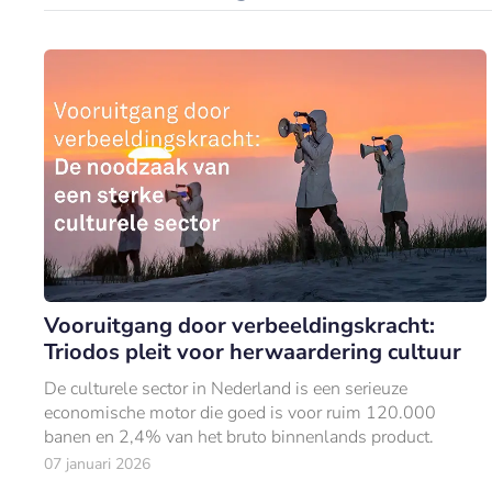
Vooruitgang door verbeeldingskracht:
Triodos pleit voor herwaardering cultuur
De culturele sector in Nederland is een serieuze
economische motor die goed is voor ruim 120.000
banen en 2,4% van het bruto binnenlands product.
07 januari 2026