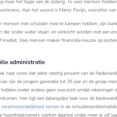
og maar het topje van de ijsberg. Te veel mensen hebbe
verleners. Aan het woord is Marco Florijn, voorzitter va
ar mensen met schulden mee te kampen hebben, zijn ban
en die ‘onder water staan’ en verkocht worden met een e
 krediet. Veel mensen maken financiële keuzes op korter
ële administratie
k naar voren dat zeker veertig procent van de Nederland
rvan zijn de jongere generatie tot 35 jaar en de groep mens
Ze hebben onder andere geen overzicht omdat rekeningen e
nkomen. Hier ligt een belangrijke taak voor de bankwerel
n
verantwoordelijkheid nemen
in de schuldenproblematiek
e hypotheeknemers werken daartoe onder meer al vijf j