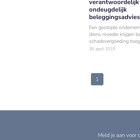
verantwoordelijk
ondeugdelijk
beleggingsadvies
Een gestopte ondernem
diens moeder krijgen b
schadevergoeding toe
van respectievelijk €1
30 april 2019
€70.000.
1
Meld je aan voor 