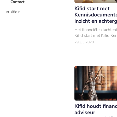
Contact
Kifid start met
kifid.nl
Kennisdocumente
inzicht en achter
Het financiële klachteni
Kifid start met Kifid Ke
29 juli 2020
Kifid houdt financ
adviseur