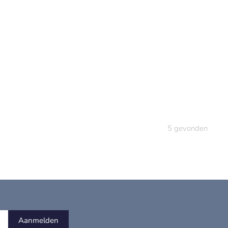
5
gevonden
Aanmelden