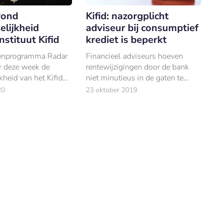
rond
Kifid: nazorgplicht
elijkheid
adviseur bij consumptief
nstituut Kifid
krediet is beperkt
nprogramma Radar
Financieel adviseurs hoeven
r deze week de
rentewijzigingen door de bank
kheid van het Kifid
niet minutieus in de gaten te
houden.
20
23 oktober 2019