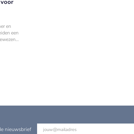
 voor
er en
eiden een
gewezen
00.000 en
de nieuwsbrief