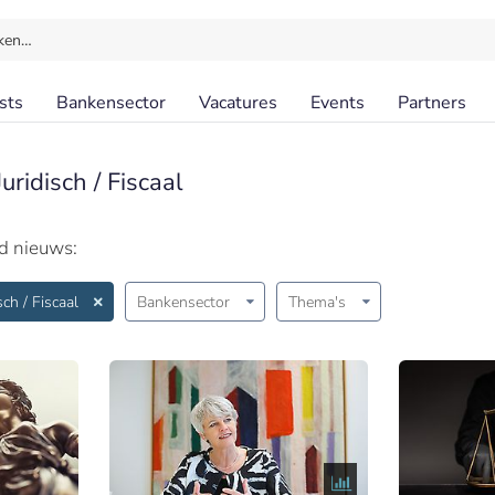
ken…
sts
Bankensector
Vacatures
Events
Partners
uridisch / Fiscaal
id nieuws:
sch / Fiscaal
Bankensector
Thema's