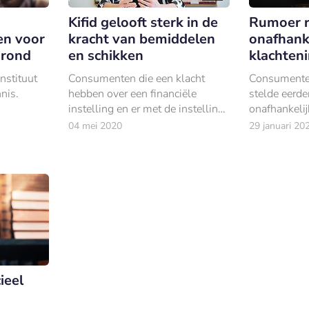
Kifid gelooft sterk in de
Rumoer 
n voor
kracht van bemiddelen
onafhank
grond
en schikken
klachteni
nstituut
Consumenten die een klacht
Consumente
nnis.
hebben over een financiële
stelde eerde
instelling en er met de instelling
onafhankelij
zelf niet uitkomen, kunnen sinds
aan de kaak.
04 mei 2020
29 januari 20
2007 terecht bij het
Klachteninstituut Financiële
Dienstverlening (Kifid).
ieel