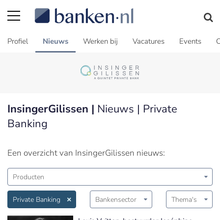
Profiel
Nieuws
Werken bij
Vacatures
Events
C
InsingerGilissen |
Nieuws | Private
Banking
Een overzicht van InsingerGilissen nieuws:
Producten
Private Banking
Bankensector
Thema's