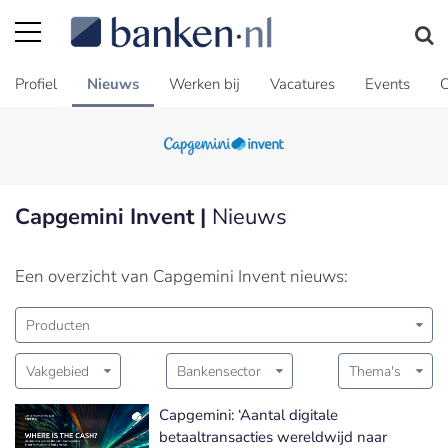
Profiel
Nieuws
Werken bij
Vacatures
Events
C
Capgemini Invent |
Nieuws
Een overzicht van Capgemini Invent nieuws:
Producten
Vakgebied
Bankensector
Thema's
Capgemini: ‘Aantal digitale
betaaltransacties wereldwijd naar