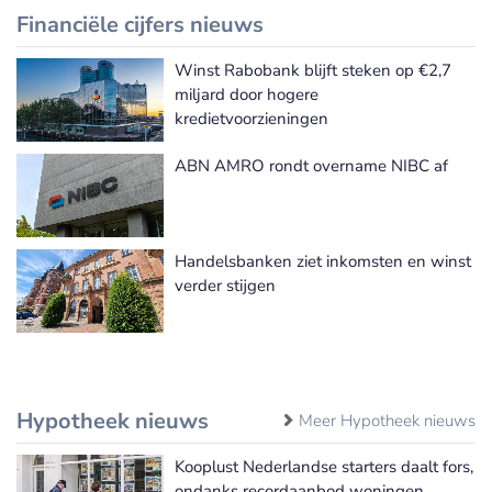
Financiële cijfers nieuws
Winst Rabobank blijft steken op €2,7
Meer Financiële cijfers nieuws
miljard door hogere
kredietvoorzieningen
ABN AMRO rondt overname NIBC af
Handelsbanken ziet inkomsten en winst
verder stijgen
Hypotheek nieuws
Meer Hypotheek nieuws
Kooplust Nederlandse starters daalt fors,
ondanks recordaanbod woningen