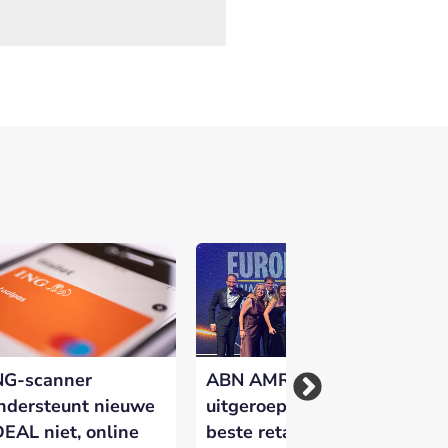
NG-scanner
ABN AMRO
Kw
ndersteunt nieuwe
uitgeroepen tot
Ne
DEAL niet, online
beste retailbank van
ge