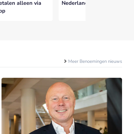
etalen alleen via
Nederland
do
pp
fr
Meer Benoemingen nieuws