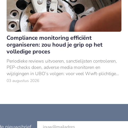
Compliance monitoring efficiënt
organiseren: zou houd je grip op het
volledige proces
Periodieke reviews uitvoeren, sanctielijsten controleren,
PEP-checks doen, adverse media monitoren en
wijzigingen in UBO’s volgen: voor veel Wwft-plichtige
organisaties bestaat compliance monitoring
03 augustus 2026
de nieuwsbrief