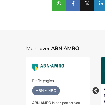
Meer over
ABN AMRO
Profielpagina
Woningmarkt koelt
ABN AMRO – ODDO
ABN AMRO
verder af nu hogere
BHF voor vijfde jaar
rente de vraag
op rij Best Benelux
ABN AMRO
is een partner van