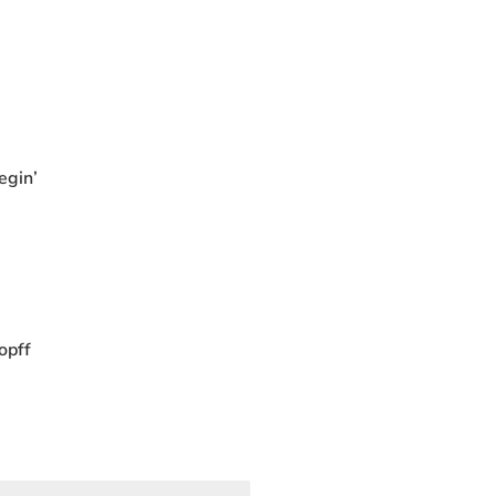
egin’
opff