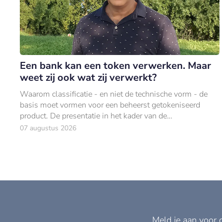
Een bank kan een token verwerken. Maar
weet zij ook wat zij verwerkt?
Waarom classificatie - en niet de technische vorm - de
basis moet vormen voor een beheerst getokeniseerd
product. De presentatie in het kader van de
productgoedkeuring ziet er overtuigend uit.
07 augustus 2026
Meld je aan voor 