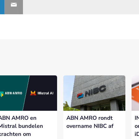
ABN AMRO en
ABN AMRO rondt
I
Mistral bundelen
overname NIBC af
o
krachten om
i