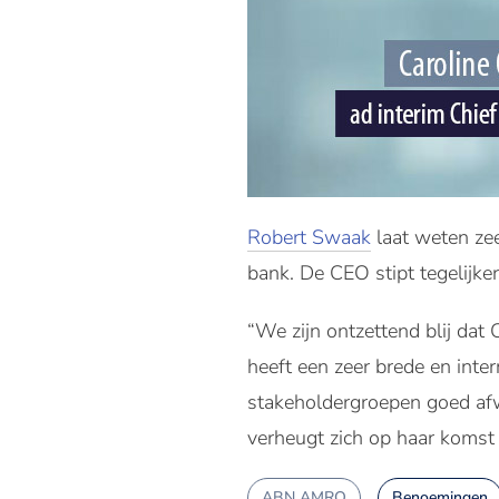
Robert Swaak
laat weten zee
bank. De CEO stipt tegelijke
“We zijn ontzettend blij dat
heeft een zeer brede en inte
stakeholdergroepen goed afwe
verheugt zich op haar komst e
ABN AMRO
Benoemingen