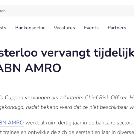
ken…
sts
Bankensector
Vacatures
Events
Partners
terloo vervangt tijdeli
j ABN AMRO
ja Cuppen vervangen als ad interim Chief Risk Officer.
H
angekondigd, nadat bekend werd dat ze niet beschikbaar w
BN AMRO
werkt al ruim dertig jaar in de bancaire sector. 
inee en ontwikkelde zich de eerste tien jaar in divers