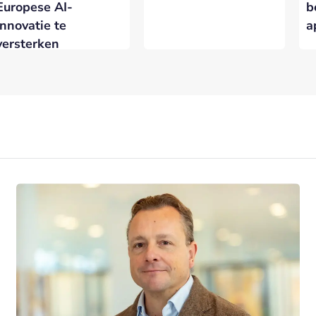
Europese AI-
b
innovatie te
a
versterken