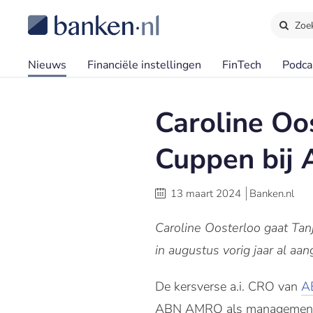
Zoe
Nieuws
Financiële instellingen
FinTech
Podca
Caroline Oos
Cuppen bi
13 maart 2024
Banken.nl
Caroline Oosterloo gaat Tan
in augustus vorig jaar al a
De kersverse a.i. CRO van
A
ABN AMRO als management tra