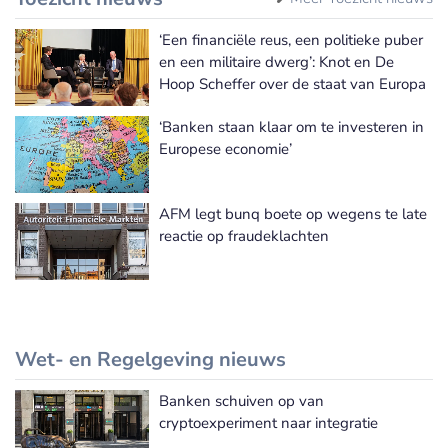
‘Een financiële reus, een politieke puber
en een militaire dwerg’: Knot en De
Hoop Scheffer over de staat van Europa
‘Banken staan klaar om te investeren in
Europese economie’
AFM legt bunq boete op wegens te late
reactie op fraudeklachten
Wet- en Regelgeving nieuws
Banken schuiven op van
Meer Wet- en Regelgeving nieuws
cryptoexperiment naar integratie