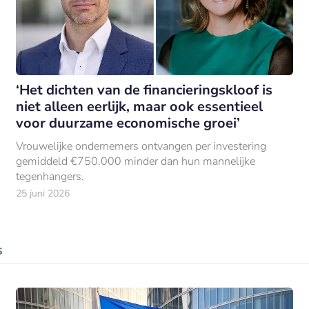
‘Het dichten van de financieringskloof is
niet alleen eerlijk, maar ook essentieel
voor duurzame economische groei’
Vrouwelijke ondernemers ontvangen per investering
gemiddeld €750.000 minder dan hun mannelijke
tegenhangers.
25 juni 2026
s