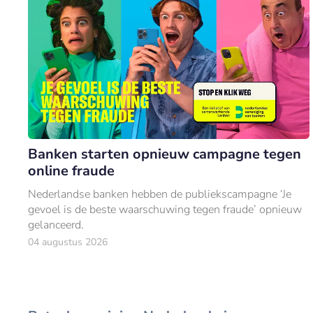
Banken starten opnieuw campagne tegen
online fraude
Nederlandse banken hebben de publiekscampagne ‘Je
gevoel is de beste waarschuwing tegen fraude’ opnieuw
gelanceerd.
04 augustus 2026