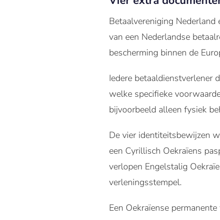
Vier extra documente
Betaalvereniging Nederland 
van een Nederlandse betaalre
bescherming binnen de Europ
Iedere betaaldienstverlener
welke specifieke voorwaarde
bijvoorbeeld alleen fysiek be
De vier identiteitsbewijzen
een Cyrillisch Oekraïens pasp
verlopen Engelstalig Oekraï
verleningsstempel.
Een Oekraïense permanente ve