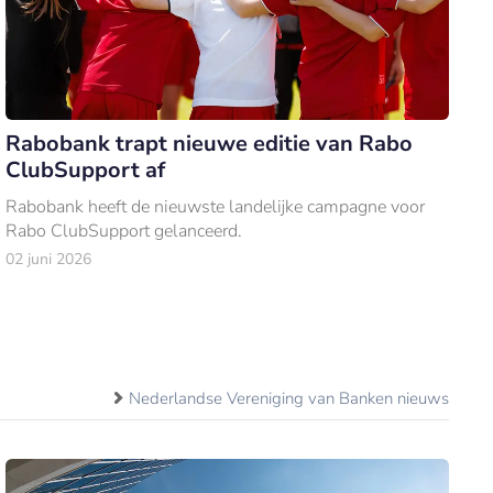
Rabobank trapt nieuwe editie van Rabo
ClubSupport af
Rabobank heeft de nieuwste landelijke campagne voor
Rabo ClubSupport gelanceerd.
02 juni 2026
Nederlandse Vereniging van Banken nieuws