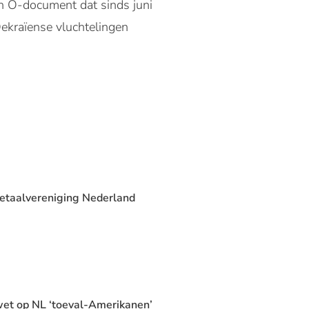
en O-document dat sinds juni
ekraïense vluchtelingen
Betaalvereniging Nederland
wet op NL ‘toeval-Amerikanen’