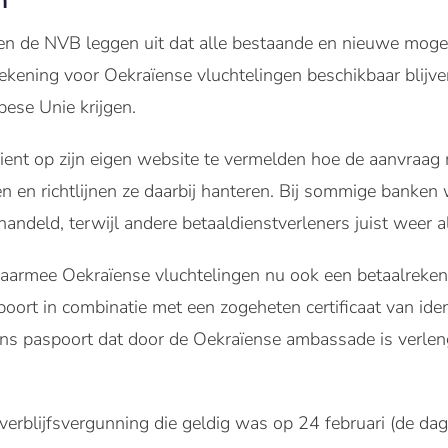
n
en de NVB leggen uit dat alle bestaande en nieuwe moge
kening voor Oekraïense vluchtelingen beschikbaar blijve
ese Unie krijgen.
 dient op zijn eigen website te vermelden hoe de aanvraa
n en richtlijnen ze daarbij hanteren. Bij sommige banken
handeld, terwijl andere betaaldienstverleners juist weer 
 waarmee Oekraïense vluchtelingen nu ook een betaalreken
oort in combinatie met een zogeheten certificaat van ident
ens paspoort dat door de Oekraïense ambassade is verle
rblijfsvergunning die geldig was op 24 februari (de dag 