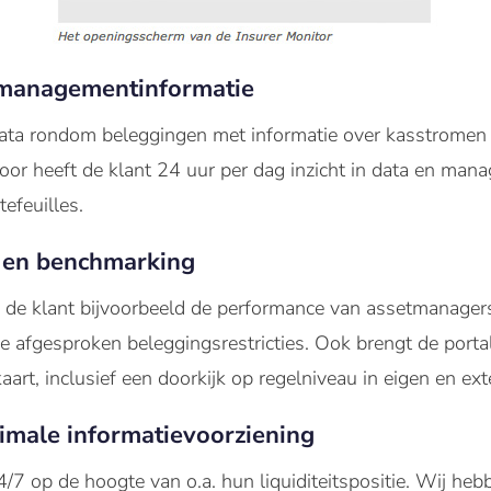
n managementinformatie
ta rondom beleggingen met informatie over kasstromen t
oor heeft de klant 24 uur per dag inzicht in data en ma
efeuilles.
 en benchmarking
n de klant bijvoorbeeld de performance van assetmanagers
 afgesproken beleggingsrestricties. Ook brengt de portal
kaart, inclusief een doorkijk op regelniveau in eigen en ex
timale informatievoorziening
4/7 op de hoogte van o.a. hun liquiditeitspositie. Wij he