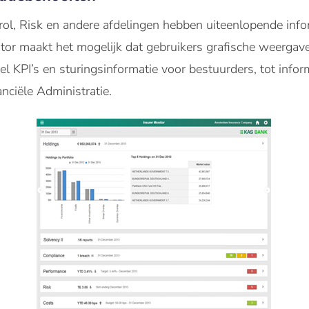
rol, Risk en andere afdelingen hebben uiteenlopende inf
itor maakt het mogelijk dat gebruikers grafische weergav
l KPI’s en sturingsinformatie voor bestuurders, tot infor
nciële Administratie.