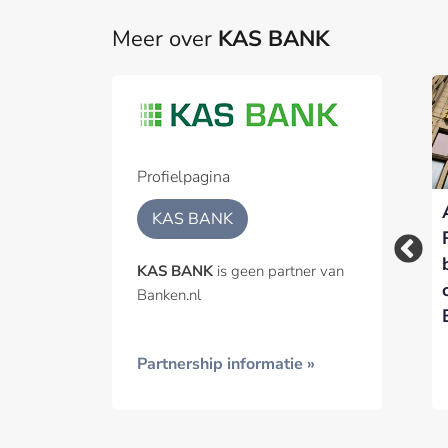
Meer over
KAS BANK
Part
Een pa
het p
Profielpagina
KAS Bank lanceert
KAS BANK verhuist
Geïnt
KAS BANK
FinTech-tak voor
in september 2017
Britse
naar Amsterdam-
KAS BANK
is geen partner van
pensioenmarkt
Zuidoost
Banken.nl
Partnership informatie »