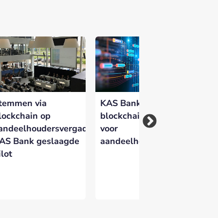
 versterken en zichtbaar te maken op
temmen via
KAS Bank wil
KA
lockchain op
blockchain inzetten
Si
andeelhoudersvergadering
voor
na
AS Bank geslaagde
aandeelhoudersvergadering
sa
ilot