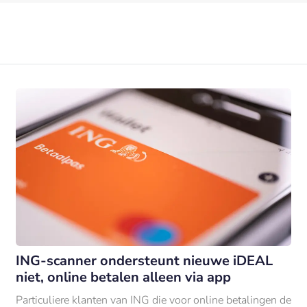
ING-scanner ondersteunt nieuwe iDEAL
niet, online betalen alleen via app
Particuliere klanten van ING die voor online betalingen de