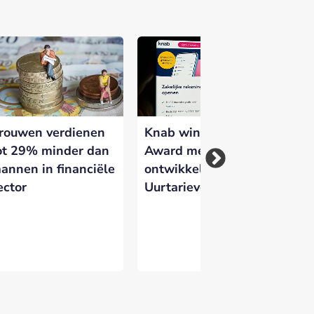
 versterken en zichtbaar te maken op
rouwen verdienen
Knab wint Dutch PR
An
ot 29% minder dan
Award met eigen
ni
annen in financiële
ontwikkeld Zzp
Kn
ector
Uurtarievenboekje