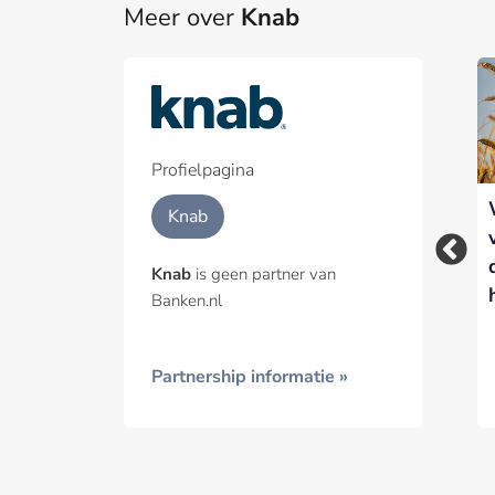
Meer over
Knab
Part
Een pa
het p
Profielpagina
Knab vult CEO-
Knab op zoek naar
Geïnt
Knab
positie tijdelijk in
nieuwe CEO: Nadine
met Sat Shah
Klokke kondigt
Knab
is geen partner van
vertrek aan
Banken.nl
Partnership informatie »