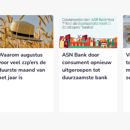
nerships bij Banken.nl
rtnership met Banken.nl biedt diverse mogelijkheden om je merk te
latform voor de Nederlandse bankensector.
Waarom augustus
ASN Bank door
V
eresseerd in meer informatie?
Laat hieronder je gegevens achter.
voor veel zzp’ers de
consument opnieuw
t
duurste maand van
uitgeroepen tot
m
het jaar is
duurzaamste bank
s
VERSTUREN