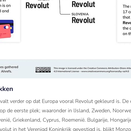
kken
valt verder op dat Europa vooral Revolut gekleurd is. De d
 op de eerste plek; waaronder in IJsland, Zweden, Noorw
ovenië, Griekenland, Cyprus, Roemenië. Bulgarije, Hongarij
olut in het Verenigd Koninkrijk gevestigd is, blijkt Monzo