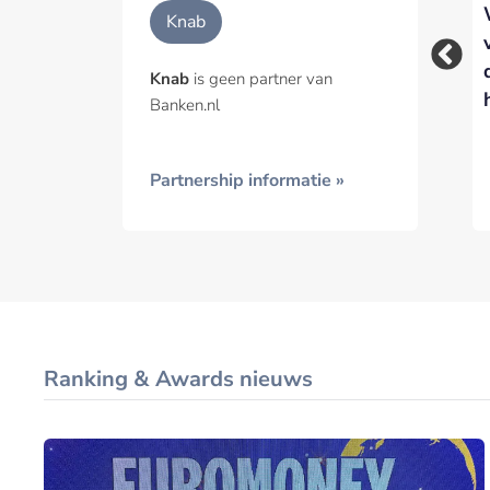
Knab vult CEO-
Knab op zoek naar
Geïnt
Knab
positie tijdelijk in
nieuwe CEO: Nadine
met Sat Shah
Klokke kondigt
Knab
is geen partner van
vertrek aan
Banken.nl
Partnership informatie »
Ranking & Awards nieuws