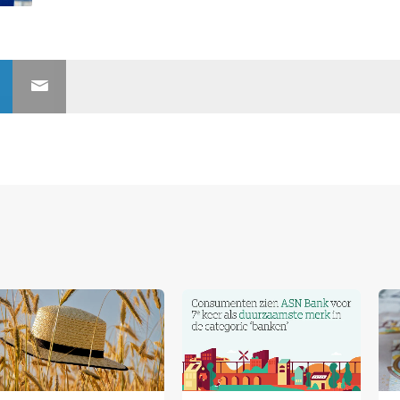
nerships bij Banken.nl
rtnership met Banken.nl biedt diverse mogelijkheden om je merk te
latform voor de Nederlandse bankensector.