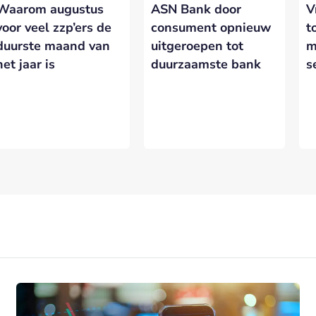
Waarom augustus
ASN Bank door
V
eresseerd in meer informatie?
Laat hieronder je gegevens achter.
voor veel zzp’ers de
consument opnieuw
t
duurste maand van
uitgeroepen tot
m
het jaar is
duurzaamste bank
s
VERSTUREN