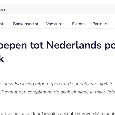
ken…
sts
Bankensector
Vacatures
Events
Partners
oepen tot Nederlands po
k
l
siness Financing uitgeroepen tot de populairste digital
e Revolut een compliment: de bank eindigde in maar lief
t deze conclusie door Google zoekdata (keywords) te ana