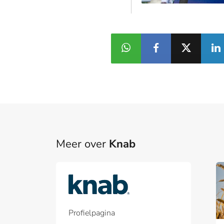
Meer over
Knab
Part
Een pa
het p
Profielpagina