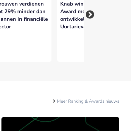
rouwen verdienen
Knab wint Dutch PR
ot 29% minder dan
Award met eigen
annen in financiële
ontwikkeld Zzp
ector
Uurtarievenboekje
Meer Ranking & Awards nieuws