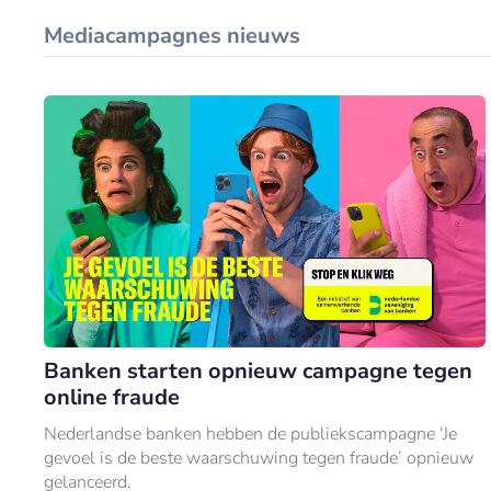
Mediacampagnes nieuws
Banken starten opnieuw campagne tegen
online fraude
Nederlandse banken hebben de publiekscampagne ‘Je
gevoel is de beste waarschuwing tegen fraude’ opnieuw
gelanceerd.