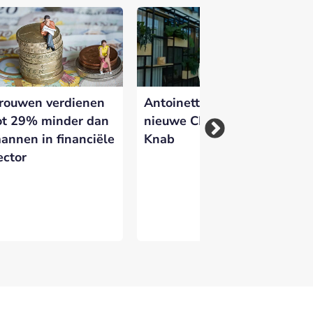
 versterken en zichtbaar te maken op
rouwen verdienen
Antoinette Leopold
Ba
ot 29% minder dan
nieuwe CEO van
Ne
annen in financiële
Knab
me
ector