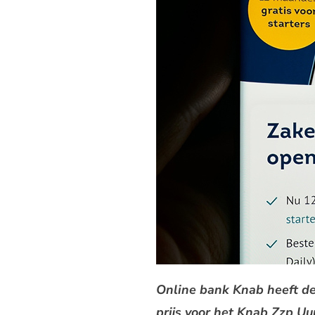
Online bank Knab heeft d
prijs voor het Knab Zzp Uu