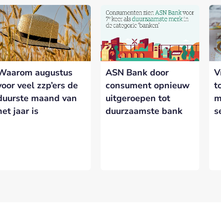
nerships bij Banken.nl
rtnership met Banken.nl biedt diverse mogelijkheden om je merk te
latform voor de Nederlandse bankensector.
Waarom augustus
ASN Bank door
V
eresseerd in meer informatie?
Laat hieronder je gegevens achter.
voor veel zzp’ers de
consument opnieuw
t
duurste maand van
uitgeroepen tot
m
het jaar is
duurzaamste bank
s
VERSTUREN