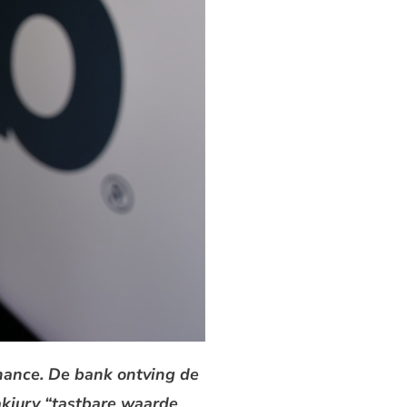
nance. De bank ontving de
akjury “tastbare waarde