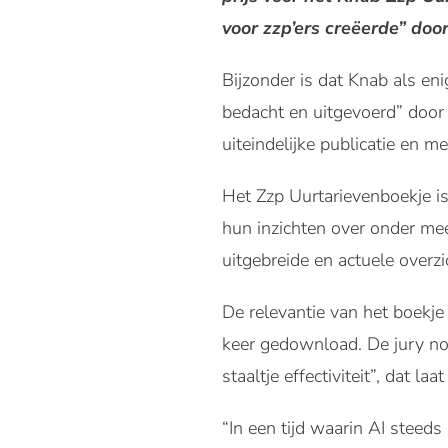
voor zzp’ers creëerde” doo
Bijzonder is dat Knab als e
bedacht en uitgevoerd” door
uiteindelijke publicatie en m
Het Zzp Uurtarievenboekje i
hun inzichten over onder me
uitgebreide en actuele overzi
De relevantie van het boekje
keer gedownload. De jury no
staaltje effectiviteit”, dat l
“In een tijd waarin AI steeds