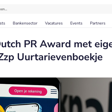
ken…
sts
Bankensector
Vacatures
Events
Partners
Dutch PR Award met eig
Zzp Uurtarievenboekje