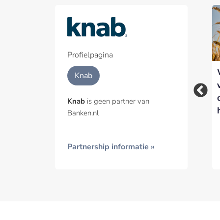
Part
Een pa
het p
Profielpagina
Knab op zoek naar
Vrouwen aan de top:
Geïnt
Knab
nieuwe CEO: Nadine
Nederlandse banken
Klokke kondigt
op weg naar 50/50-
Knab
is geen partner van
vertrek aan
verdeling
Banken.nl
Partnership informatie »