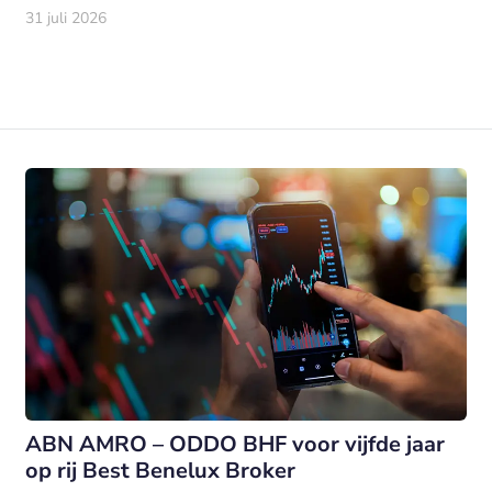
cultuur’ en ‘rivieren en vogels’.
31 juli 2026
ABN AMRO – ODDO BHF voor vijfde jaar
op rij Best Benelux Broker