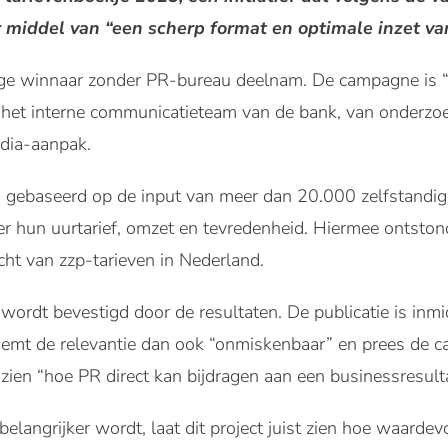
r middel van “een scherp format en optimale inzet v
nige winnaar zonder PR-bureau deelnam. De campagne is “v
 het interne communicatieteam van de bank, van onderzoe
edia-aanpak.
s gebaseerd op de input van meer dan 20.000 zelfstandig
er hun uurtarief, omzet en tevredenheid. Hiermee ontsto
cht van zzp-tarieven in Nederland.
 wordt bevestigd door de resultaten. De publicatie is i
emt de relevantie dan ook “onmiskenbaar” en prees de 
aat zien “hoe PR direct kan bijdragen aan een businessresult
 belangrijker wordt, laat dit project juist zien hoe waarde