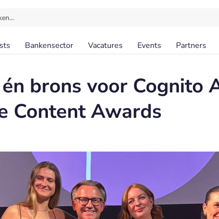
ken…
sts
Bankensector
Vacatures
Events
Partners
r én brons voor Cognito
te Content Awards