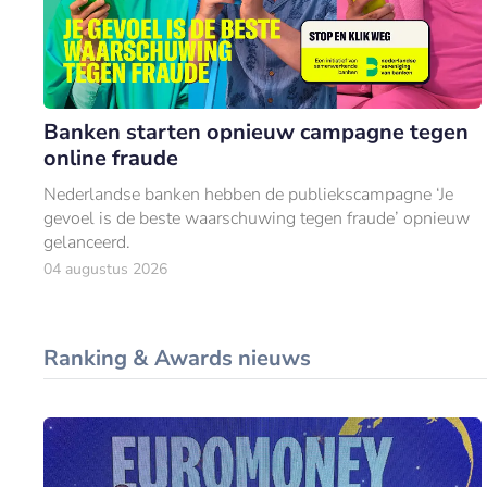
Banken starten opnieuw campagne tegen
online fraude
Nederlandse banken hebben de publiekscampagne ‘Je
gevoel is de beste waarschuwing tegen fraude’ opnieuw
gelanceerd.
04 augustus 2026
Ranking & Awards nieuws