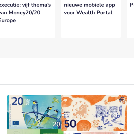
executie: vijf thema’s
nieuwe mobiele app
P
van Money20/20
voor Wealth Portal
Europe