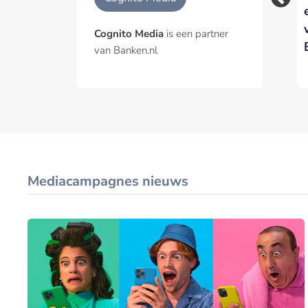
uitgeroepen tot
van een ‘recovering
Media &
banker’
Cognito Media
is een partner
Communications
van Banken.nl
Leader of the Year
Mediacampagnes nieuws