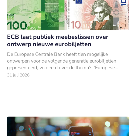
ECB laat publiek meebeslissen over
ontwerp nieuwe eurobiljetten
De Europese Centrale Bank heeft tien mogelijke
ontwerpen voor de volgende generatie eurobiljetten
gepresenteerd, verdeeld over de thema’s ‘Europese
cultuur’ en ‘rivieren en vogels’.
31 juli 2026