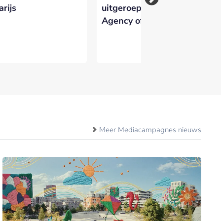
arijs
uitgeroepen tot
ve
Agency of the Year
ev
tw
be
Meer Mediacampagnes nieuws