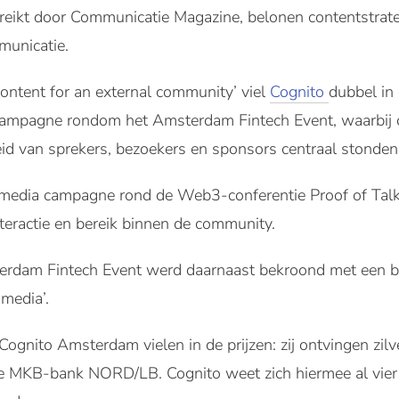
gereikt door Communicatie Magazine, belonen contentstrat
municatie.
content for an external community’ viel
Cognito
dubbel in 
ampagne rondom het Amsterdam Fintech Event, waarbij co
id van sprekers, bezoekers en sponsors centraal stonden
l-media campagne rond de Web3-conferentie Proof of Talk
teractie en bereik binnen de community.
rdam Fintech Event werd daarnaast bekroond met een br
media’.
Cognito Amsterdam vielen in de prijzen: zij ontvingen zil
e MKB-bank NORD/LB. Cognito weet zich hiermee al vier j