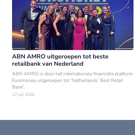
ABN AMRO uitgeroepen tot beste
retailbank van Nederland
ABN AMRO is door het internationale financiële platform
Euromoney uitgeroepen tot ‘Netherlands’ Best Retail
Bank’.
22 juli 2026