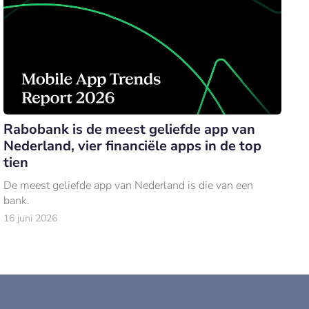
Rabobank is de meest geliefde app van
Nederland, vier financiële apps in de top
tien
De meest geliefde app van Nederland is die van een
bank.
16 juni 2026