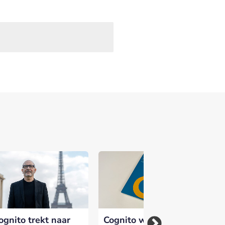
ognito trekt naar
Cognito wederom
Co