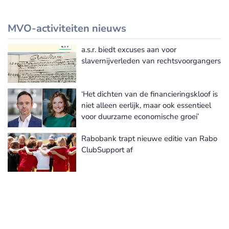
MVO-activiteiten nieuws
a.s.r. biedt excuses aan voor
Meer MVO-activiteiten nieuws
slavernijverleden van rechtsvoorgangers
‘Het dichten van de financieringskloof is
niet alleen eerlijk, maar ook essentieel
voor duurzame economische groei’
Rabobank trapt nieuwe editie van Rabo
ClubSupport af